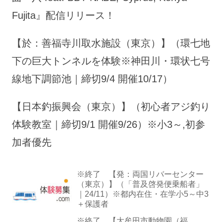
Fujita』配信リリース！
【於：善福寺川取水施設（東京）】（環七地
下の巨大トンネルを体験※神田川・環状七号
線地下調節池｜締切9/4 開催10/17）
【日本釣振興会（東京）】（初心者アジ釣り
体験教室｜締切9/1 開催9/26）※小3～,初参
加者優先
※終了 【発：両国リバーセンター
（東京）】（「普及啓発便乗船者」
｜24/11）※都内在住・在学小5～中3
＋保護者
※終了 【大牟田市動物園（福