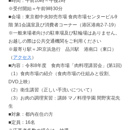
■時間：午前10時～午後2時
※受付開始＝午前9時30分
■会場：東京都中央卸売市場 食肉市場センタービル9
階 第1会議室及び消費者コーナー（港区港南2-7-19）
※一般来場者向けの駐車場及び駐輪場はありません。
お越しの際は公共交通機関をご利用ください
※最寄り駅＝JR京浜急行 品川駅 港南口（東口）
（
アクセス
）
■内容：令和8年度 食肉市場「肉料理講習会」(第1回)
（1）食肉市場の紹介（食肉市場の仕組みと役割、
DVD上映）
（2）衛生講習（正しい手洗いについて）
（3）お肉の調理実習：講師 マノ料理学園 間野実花先
生
■対象：都内在住の方
■定員：16名