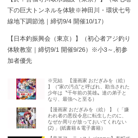
下の巨大トンネルを体験※神田川・環状七号
線地下調節池｜締切9/4 開催10/17）
【日本釣振興会（東京）】（初心者アジ釣り
体験教室｜締切9/1 開催9/26）※小3～,初参
加者優先
※完結 【漫画家 おだぎみを（絵）
】（“家の汚点”と呼ばれ、勘当された
少年は〝千年前の英雄〟達の弟子と
なり、最強へと至る）
【漫画家 おだぎみを（絵） 】（「嫌
われ者の悪役令息に転生したのに、
なぜか周りが放っておいてくれない
(2) 」(紙書籍＆電子書籍）