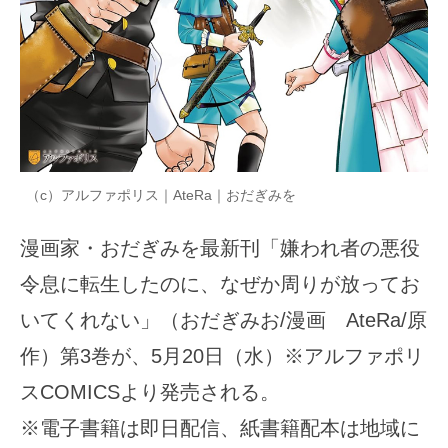
（c）アルファポリス｜AteRa｜おだぎみを
漫画家・おだぎみを最新刊「嫌われ者の悪役
令息に転生したのに、なぜか周りが放ってお
いてくれない」（おだぎみお/漫画 AteRa/原
作）第3巻が、5月20日（水）※アルファポリ
スCOMICSより発売される。
※電子書籍は即日配信、紙書籍配本は地域に