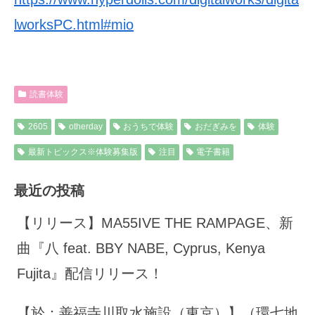
lworksPC.html#mio
読書体験
2605
otherday
おうちで体験
おだぎみを
体験
最新トピックス※体験募集版
注目
電子書籍
最近の投稿
【リリース】MA55IVE THE RAMPAGE、新
曲『八 feat. BBY NABE, Cyprus, Kenya
Fujita』配信リリース！
【於：善福寺川取水施設（東京）】（環七地