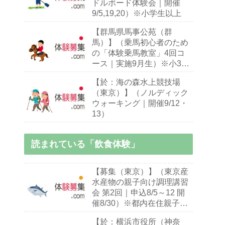
ドルボード体験会｜開催
9/5,19,20）※小学生以上
【群馬県馬事公苑（群
馬）】（乗馬初心者のため
の「体験乗馬教室」4回コ
ース｜実施9月生）※小3～
70歳乗馬初心者
【於：海の森水上競技場
（東京）】（ノルディック
ウォーキング｜開催9/12・
13）
読まれている「飲食体験」
【募集（東京）】（東京産
水産物の親子向け調理講習
会 第2回｜申込8/5～12 開
催8/30）※都内在住親子
（※お子様10～18歳）
【於：横浜市役所（神奈