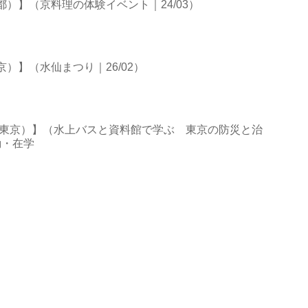
）】（京料理の体験イベント｜24/03）
）】（水仙まつり｜26/02）
（東京）】（水上バスと資料館で学ぶ 東京の防災と治
勤・在学