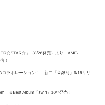
R☆STAR☆」（8/26発売）より「AME-
配信！
のコラボレーション！ 新曲「音銀河」9/16リリ
Best Album「swirl」10/7発売！