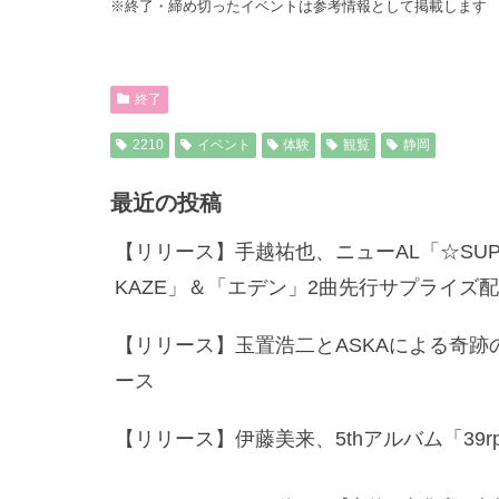
※終了・締め切ったイベントは参考情報として掲載します
終了
2210
イベント
体験
観覧
静岡
最近の投稿
【リリース】手越祐也、ニューAL「☆SUPE
KAZE」＆「エデン」2曲先行サプライズ
【リリース】玉置浩二とASKAによる奇跡
ース
【リリース】伊藤美来、5thアルバム「39rpm」＆