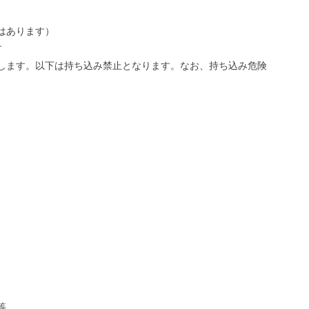
はあります）
す
します。以下は持ち込み禁止となります。なお、持ち込み危険
等