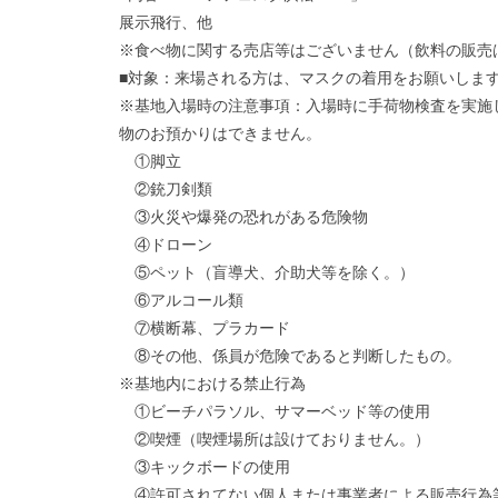
展示飛行、他
※食べ物に関する売店等はございません（飲料の販売
■対象：来場される方は、マスクの着用をお願いしま
※基地入場時の注意事項：入場時に手荷物検査を実施
物のお預かりはできません。
①脚立
②銃刀剣類
③火災や爆発の恐れがある危険物
④ドローン
⑤ペット（盲導犬、介助犬等を除く。）
⑥アルコール類
⑦横断幕、プラカード
⑧その他、係員が危険であると判断したもの。
※基地内における禁止行為
①ビーチパラソル、サマーベッド等の使用
②喫煙（喫煙場所は設けておりません。）
③キックボードの使用
④許可されてない個人または事業者による販売行為