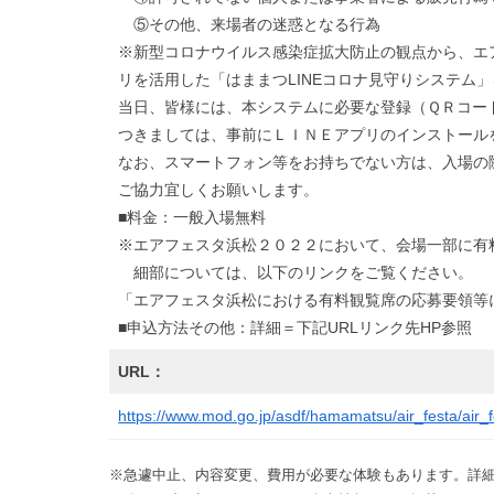
⑤その他、来場者の迷惑となる行為
※新型コロナウイルス感染症拡大防止の観点から、エア
リを活用した「はままつLINEコロナ見守りシステム
当日、皆様には、本システムに必要な登録（ＱＲコー
つきましては、事前にＬＩＮＥアプリのインストール
なお、スマートフォン等をお持ちでない方は、入場の
ご協力宜しくお願いします。
■料金：一般入場無料
※エアフェスタ浜松２０２２において、会場一部に有
細部については、以下のリンクをご覧ください。
「エアフェスタ浜松における有料観覧席の応募要領等に
■申込方法その他：詳細＝下記URLリンク先HP参照
URL：
https://www.mod.go.jp/asdf/hamamatsu/air_festa/air_f
※急遽中止、内容変更、費用が必要な体験もあります。詳細