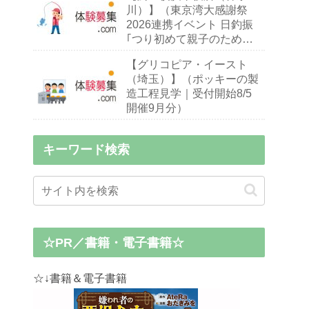
川）】（東京湾大感謝祭
2026連携イベント 日釣振
｢つり初めて親子のための
ハゼ釣り入門教室｣｜締切
【グリコピア・イースト
9/13 開催9/26・27）※釣り
（埼玉）】（ポッキーの製
初心者,小中学生親子
造工程見学｜受付開始8/5
開催9月分）
キーワード検索
☆PR／書籍・電子書籍☆
☆↓書籍＆電子書籍