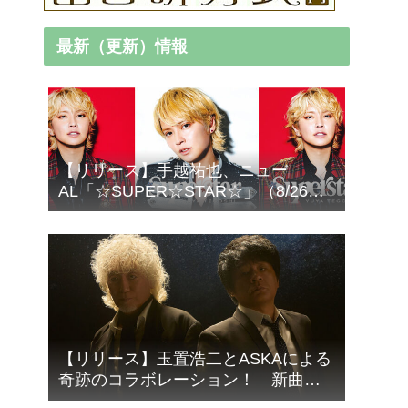
最新（更新）情報
【リリース】手越祐也、ニュー
AL「☆SUPER☆STAR☆」（8/26発
売）より「AME-KAZE」＆「エデ
ン」2曲先行サプライズ配信！
【リリース】玉置浩二とASKAによる
奇跡のコラボレーション！ 新曲
「音銀河」9/16リリース