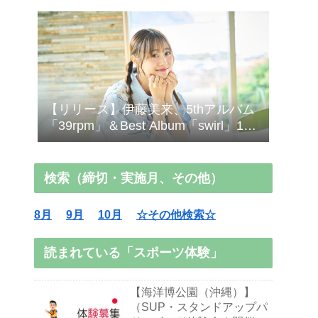
【リリース】伊藤美来、5thアルバム
「39rpm」＆Best Album「swirl」10/7
発売！
検索（締切・実施月、その他）
8月
9月
10月
☆その他検索☆
読まれている「スポーツ体験」
【海洋博公園（沖縄）】
（SUP・スタンドアップパ