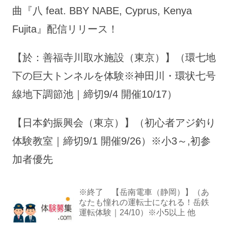
曲『八 feat. BBY NABE, Cyprus, Kenya
Fujita』配信リリース！
【於：善福寺川取水施設（東京）】（環七地
下の巨大トンネルを体験※神田川・環状七号
線地下調節池｜締切9/4 開催10/17）
【日本釣振興会（東京）】（初心者アジ釣り
体験教室｜締切9/1 開催9/26）※小3～,初参
加者優先
※終了 【岳南電車（静岡）】（あ
なたも憧れの運転士になれる！岳鉄
運転体験｜24/10）※小5以上 他