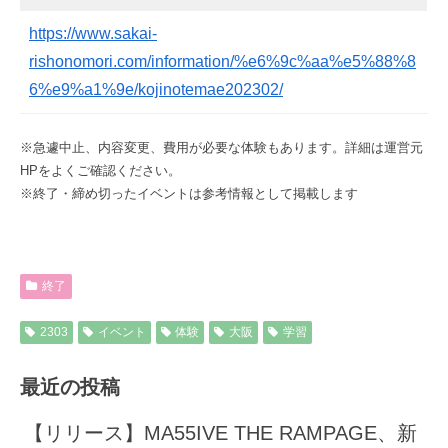
https://www.sakai-
rishonomori.com/information/%e6%9c%aa%e5%88%8
6%e9%a1%9e/kojinotemae202302/
※急遽中止、内容変更、費用が必要な体験もあります。詳細は運営元
HPをよくご確認ください。
※終了・締め切ったイベントは参考情報として掲載します
終了
2303
イベント
体験
大阪
学習
最近の投稿
【リリース】MA55IVE THE RAMPAGE、新