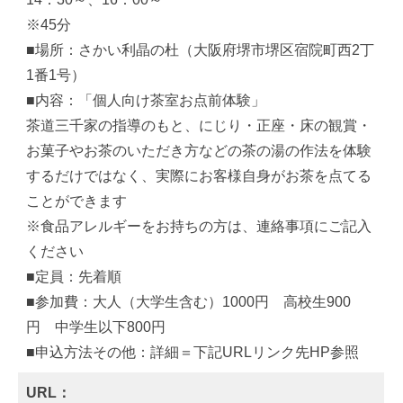
※45分
■場所：さかい利晶の杜（大阪府堺市堺区宿院町西2丁
1番1号）
■内容：「個人向け茶室お点前体験」
茶道三千家の指導のもと、にじり・正座・床の観賞・
お菓子やお茶のいただき方などの茶の湯の作法を体験
するだけではなく、実際にお客様自身がお茶を点てる
ことができます
※食品アレルギーをお持ちの方は、連絡事項にご記入
ください
■定員：先着順
■参加費：大人（大学生含む）1000円 高校生900
円 中学生以下800円
■申込方法その他：詳細＝下記URLリンク先HP参照
URL：