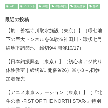
2410
イベント
体験
年齢制限
生活体験
静岡
最近の投稿
【於：善福寺川取水施設（東京）】（環七地
下の巨大トンネルを体験※神田川・環状七号
線地下調節池｜締切9/4 開催10/17）
【日本釣振興会（東京）】（初心者アジ釣り
体験教室｜締切9/1 開催9/26）※小3～,初参
加者優先
【アニメ東京ステーション（東京）】（『北
斗の拳 -FIST OF THE NORTH STAR-』特別