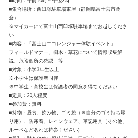
■時間：午前10時～午後2時
■集合場所：西臼塚駐車場東屋（静岡県富士宮市栗
倉）
※マイカーにて富士山西臼塚駐車場までお越しくださ
い
■内容：「富士山エコレンジャー体験イベント」
フィールドマナー、樹木・草花について情報収集解
説、危険個所の確認 等
■対象：小学3年生以上
※小学生は保護者同伴
※中学生・高校生は保護者の同意を得てください
■定員：20人程度
■参加費：無料
■持物：昼食、飲み物、ゴミ袋（※自分のゴミ持ち帰
り用）、防寒着、レインウェア、筆記用具（その他、
ルーペなどあれば持参ください)