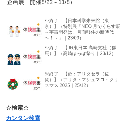
企画展｜開催8/22～11/8）
※終了 【日本科学未来館（東
京）】（特別展「NEO 月でくらす展
～宇宙開発は、月面移住の新時代
へ！～」｜23/09）
※終了 【JR東日本 高崎支社（群
馬）】（高崎ぽっぽ祭り｜23/12）
※終了 【於：アリタセラ（佐
賀）】（アリタ・マシュマロ・クリ
スマス 2025｜25/12）
☆検索☆
カンタン検索