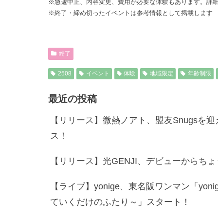
※急遽中止、内容変更、費用が必要な体験もあります。詳細
※終了・締め切ったイベントは参考情報として掲載します
終了
2508
イベント
体験
地域限定
年齢制限
最近の投稿
【リリース】微熱ノアト、盟友Snugsを迎えた
ス！
【リリース】光GENJI、デビューからち
【ライブ】yonige、東名阪ワンマン「yonige
ていくだけのふたり～」スタート！