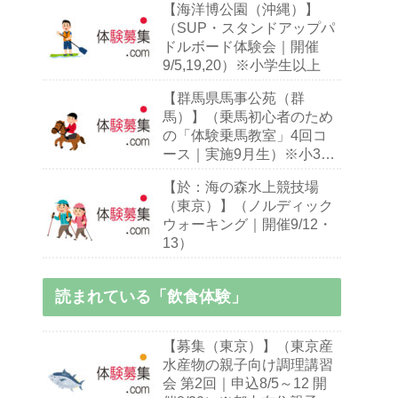
【海洋博公園（沖縄）】
（SUP・スタンドアップパ
ドルボード体験会｜開催
9/5,19,20）※小学生以上
【群馬県馬事公苑（群
馬）】（乗馬初心者のため
の「体験乗馬教室」4回コ
ース｜実施9月生）※小3～
70歳乗馬初心者
【於：海の森水上競技場
（東京）】（ノルディック
ウォーキング｜開催9/12・
13）
読まれている「飲食体験」
【募集（東京）】（東京産
水産物の親子向け調理講習
会 第2回｜申込8/5～12 開