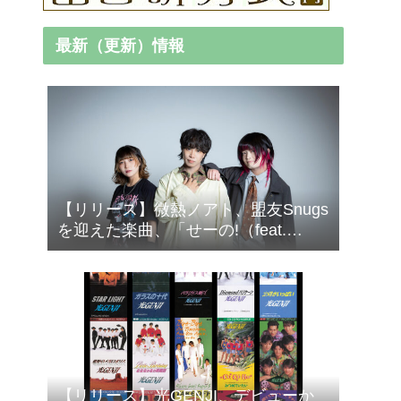
最新（更新）情報
【リリース】微熱ノアト、盟友Snugs
を迎えた楽曲、「せーの!（feat.
Snugs）」配信リリース！
【リリース】光GENJI、デビューか