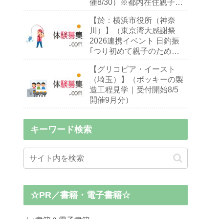
催8/30）※都内在住親子
（※お子様10～18歳）
【於：横浜市役所（神奈
川）】（東京湾大感謝祭
2026連携イベント 日釣振
｢つり初めて親子のための
ハゼ釣り入門教室｣｜締切
【グリコピア・イースト
9/13 開催9/26・27）※釣り
（埼玉）】（ポッキーの製
初心者,小中学生親子
造工程見学｜受付開始8/5
開催9月分）
キーワード検索
☆PR／書籍・電子書籍☆