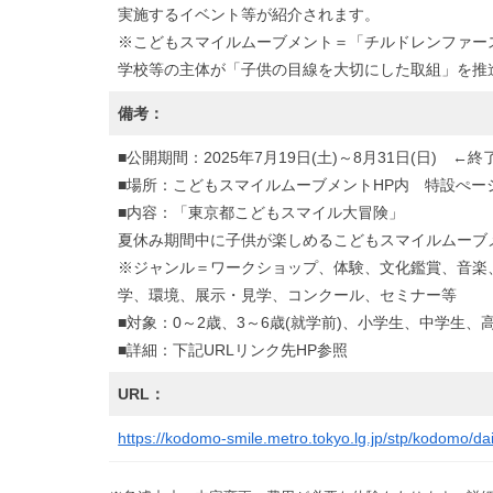
実施するイベント等が紹介されます。
※こどもスマイルムーブメント＝「チルドレンファー
学校等の主体が「子供の目線を大切にした取組」を推
備考：
■公開期間：2025年7月19日(土)～8月31日(日) ←終
■場所：こどもスマイルムーブメントHP内 特設ぺー
■内容：「東京都こどもスマイル大冒険」
夏休み期間中に子供が楽しめるこどもスマイルムーブ
※ジャンル＝ワークショップ、体験、文化鑑賞、音楽
学、環境、展示・見学、コンクール、セミナー等
■対象：0～2歳、3～6歳(就学前)、小学生、中学生、高
■詳細：下記URLリンク先HP参照
URL：
https://kodomo-smile.metro.tokyo.lg.jp/stp/kodomo/d