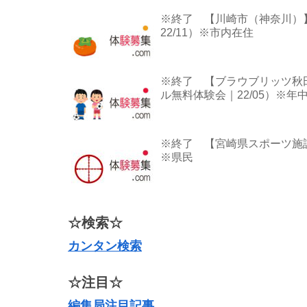
※終了 【川崎市（神奈川）
22/11）※市内在住
※終了 【ブラウブリッツ秋
ル無料体験会｜22/05）※年
※終了 【宮崎県スポーツ施設
※県民
☆検索☆
カンタン検索
☆注目☆
編集局注目記事