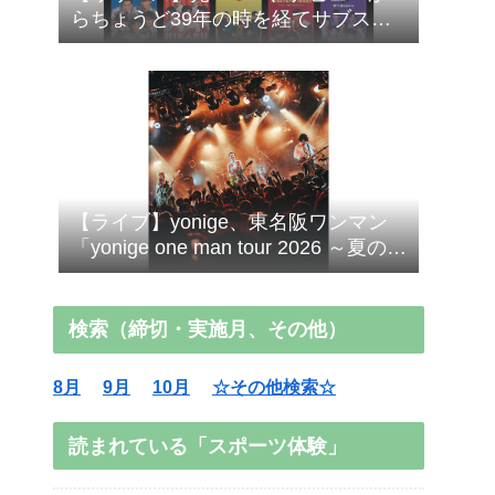
らちょうど39年の時を経てサブスク
＆DL配信解禁！
【ライブ】yonige、東名阪ワンマン
「yonige one man tour 2026 ～夏の魔
法にかかって壊れていくだけのふた
り～」スタート！
検索（締切・実施月、その他）
8月
9月
10月
☆その他検索☆
読まれている「スポーツ体験」