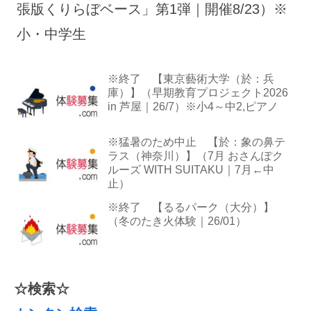
張版くりらぼベース」第1弾｜開催8/23）※
小・中学生
※終了 【東京藝術大学（於：兵
庫）】（早期教育プロジェクト2026
in 芦屋｜26/7）※小4～中2,ピアノ
※猛暑のため中止 【於：象の鼻テ
ラス（神奈川）】（7月 おさんぽク
ルーズ WITH SUITAKU｜7月←中
止）
※終了 【るるパーク（大分）】
（冬のたき火体験｜26/01）
☆検索☆