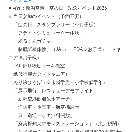
■内容：新潟空港「空の日」記念イベント2025
☆当日参加のイベント（予約不要）
・「空の日」スタンプラリー（※お子様）
・「フライトシミュレーター体験」
・「米るくんガチャ」
・「制服試着体験」（JAL）（FDA※お子様）（トキ
エア※お子様）
・JAL 折り紙ヒコーキ教室
・紙飛行機大会（トキエア）
・ぬり絵ひろば（※未就学児～小学校低学年）
・「展示飛行、レスキューデモフライト」
・「新潟空港歓迎放水アーチ」
・「消防車・除雪車・航空機展示」
・「屋上送迎デッキ無料開放」
・「麻薬探知犬デモンストレーション」（東京税関）
・「ANAチーム羽田オーケストラ沖縄就航30周年記念