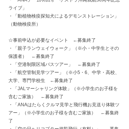
ライブ」
・「動植物検疫探知犬によるデモンストレーション」
（動物検疫所）
☆事前申込が必要なイベント ←募集終了
・「親子ランウェイウォーク」（※小・中学生とその
保護者） ←募集終了
・「空港制限区域バスツアー」 ←募集終了
・「航空管制見学ツアー」（※小5・6、中学・高校、
大学、専門学校生 ←募集終了
・「JALマーシャリング体験」（※小学生のお子様を
含むご家族） ←募集終了
・「ANAはたらくクルマ見学と飛行機お見送り体験ツ
アー」（※小学生のお子様を含むご家族） ←募集終
了
・「空の日ヘリコプター遊覧飛行（有料）」 ←募集