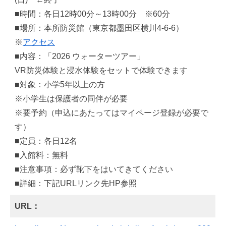
■時間：各日12時00分～13時00分 ※60分
■場所：本所防災館（東京都墨田区横川4-6-6）
※
アクセス
■内容：「2026 ウォーターツアー」
VR防災体験と浸水体験をセットで体験できます
■対象：小学5年以上の方
※小学生は保護者の同伴が必要
※要予約（申込にあたってはマイページ登録が必要で
す）
■定員：各日12名
■入館料：無料
■注意事項：必ず靴下をはいてきてください
■詳細：下記URLリンク先HP参照
URL：