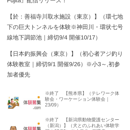
Fujita』配信リリース！
【於：善福寺川取水施設（東京）】（環七地
下の巨大トンネルを体験※神田川・環状七号
線地下調節池｜締切9/4 開催10/17）
【日本釣振興会（東京）】（初心者アジ釣り
体験教室｜締切9/1 開催9/26）※小3～,初参
加者優先
※終了 【熊本県】（テレワーク体
験会・ワーケーション体験会｜
23/09）
※終了 【新潟県動物愛護センター
（新潟）】（犬とのふれあい体験学