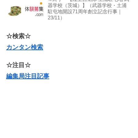
器学校（茨城）】（武器学校・土浦
駐屯地開設71周年創立記念行事｜
23/11）
☆検索☆
カンタン検索
☆注目☆
編集局注目記事