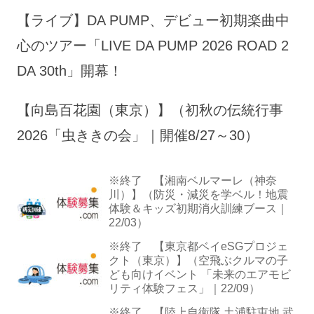
【ライブ】DA PUMP、デビュー初期楽曲中
心のツアー「LIVE DA PUMP 2026 ROAD 2
DA 30th」開幕！
【向島百花園（東京）】（初秋の伝統行事
2026「虫ききの会」｜開催8/27～30）
※終了 【湘南ベルマーレ（神奈
川）】（防災・減災を学ベル！地震
体験＆キッズ初期消火訓練ブース｜
22/03）
※終了 【東京都ベイeSGプロジェ
クト（東京）】（空飛ぶクルマの子
ども向けイベント 「未来のエアモビ
リティ体験フェス」｜22/09）
※終了 【陸上自衛隊 土浦駐屯地 武