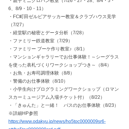
・親子ミニクロパン教室（7/26・27・28、8/4・5・
6、8/9・10・11）
・FC町田ゼルビアサッカー教室＆クラブハウス見学
（7/27）
・経堂駅の秘密とデータ分析（7/28）
・ファミリー鉄道教室（7/29）
・ファミリー ブーケ作り教室♪（8/1）
・マンションギャラリーでお仕事体験！～シーグラス
を使った表札づくりワークショップつき～（8/4）
・お魚・お寿司調理体験（8/8）
・警備のお仕事体験（8/10）
・小学生向けプログラミングワークショップ（ロマン
スカーミュージアム入場チケット付）（8/22）
・「きゅんた」と一緒！ バスのお仕事体験（8/23）
※詳細HP参照
https://www.odakyu.jp/news/ho5toc0000009sr6-