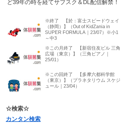
ど39年の時を経てサブスク＆DL配信解禁！
※終了 【於：富士スピードウェイ
（静岡）】（Out of KidZania in
SUPER FORMULA｜23/07）※小1
～中3
※この月終了 【新宿住友ビル 三角
広場（東京）】（三角ピアノ｜
25/01）
※この回終了 【多摩六都科学館
（東京）】（プラネタリウム スケジ
ュール｜23/04）
☆検索☆
カンタン検索