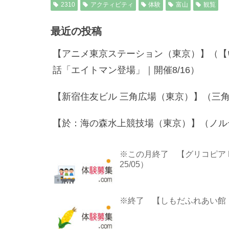
2310
アクティビティ
体験
富山
観覧
最近の投稿
【アニメ東京ステーション（東京）】（【
話「エイトマン登場」｜開催8/16）
【新宿住友ビル 三角広場（東京）】（三
【於：海の森水上競技場（東京）】（ノルデ
※この月終了 【グリコピア 
25/05）
※終了 【しもだふれあい館（