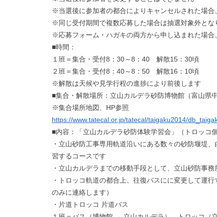
※当選後に参加者の都合によりキャンセルされた場合
※同じ受付期間で複数応募した場合は抽選対象外とな
※応募フォーム・ハガキの両方から申し込まれた場合
■時間：
１班＝集合・受付8：30～8：40 解散15：30頃
２班＝集合・受付8：40～8：50 解散16：10頃
※解散は天候や見学行程の進捗により前後します
■集合・解散場所：立山カルデラ砂防博物館（富山県中
※集合場所地図、HP参照
https://www.tatecal.or.jp/tatecal/taigaku2014/db_taiga
■内容：「立山カルデラ砂防体験学習会」（トロッコ
・立山砂防工事専用軌道沿いにある数々の砂防堰堤、
習するコースです
・立山カルデラまでの移動手段として、立山砂防事務
・トロッコ軌道の都合上、往復バスにに変更して運行
のみに連絡します）
・片道トロッコ 片道バス
１班＝バス（博物館 → 立山カルデラ）、トロッコ（立