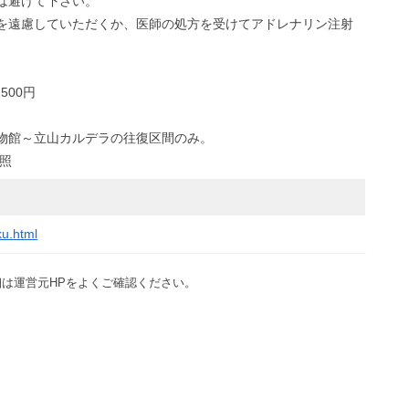
は避けて下さい。
を遠慮していただくか、医師の処方を受けてアドレナリン注射
500円
物館～立山カルデラの往復区間のみ。
参照
ku.html
は運営元HPをよくご確認ください。