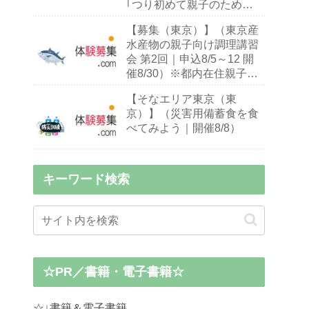
｢つり初めて親子のための
ハゼ釣り入門教室｣｜締切
【募集（東京）】（東京産
9/13 開催9/26・27）※釣り
水産物の親子向け調理講習
初心者,小中学生親子
会 第2回｜申込8/5～12 開
催8/30）※都内在住親子
（※お子様10～18歳）
【そなエリア東京（東
京）】（災害用備蓄食を食
べてみよう｜開催8/8）
キーワード検索
☆PR／書籍・電子書籍☆
☆↓書籍＆電子書籍