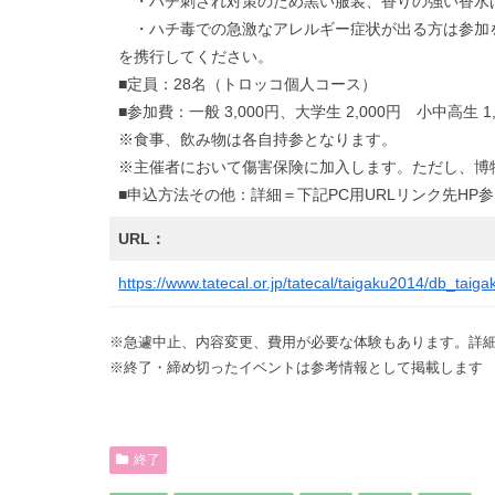
・ハチ刺され対策のため黒い服装、香りの強い香水
・ハチ毒での急激なアレルギー症状が出る方は参加
を携行してください。
■定員：28名（トロッコ個人コース）
■参加費：一般 3,000円、大学生 2,000円 小中高生 1,
※食事、飲み物は各自持参となります。
※主催者において傷害保険に加入します。ただし、博
■申込方法その他：詳細＝下記PC用URLリンク先HP
URL：
https://www.tatecal.or.jp/tatecal/taigaku2014/db_taiga
※急遽中止、内容変更、費用が必要な体験もあります。詳細
※終了・締め切ったイベントは参考情報として掲載します
終了