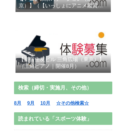
京）】（【いっしょにアニメ鑑賞会
⑳】『エイトマン』第1話「エイトマ
ン登場」｜開催8/16）
【新宿住友ビル 三角広場（東京）】
（三角ピアノ｜開催8月）
検索（締切・実施月、その他）
8月
9月
10月
☆その他検索☆
読まれている「スポーツ体験」