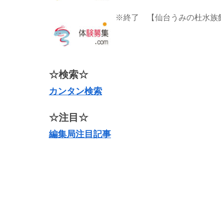
※終了 【仙台うみの杜水族館
☆検索☆
カンタン検索
☆注目☆
編集局注目記事