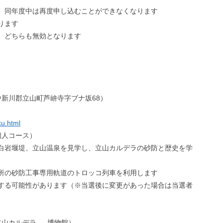
、同年度中は再度申し込むことができなくなります
ります
、どちらも無効となります
新川郡立山町芦峅寺字ブナ坂68）
ku.html
個人コース）
白岩堰堤、立山温泉を見学し、立山カルデラの砂防と歴史を学
所の砂防工事専用軌道のトロッコ列車を利用します
する可能性があります（※当選後に変更があった場合は当選者
山カルデラ → 博物館）