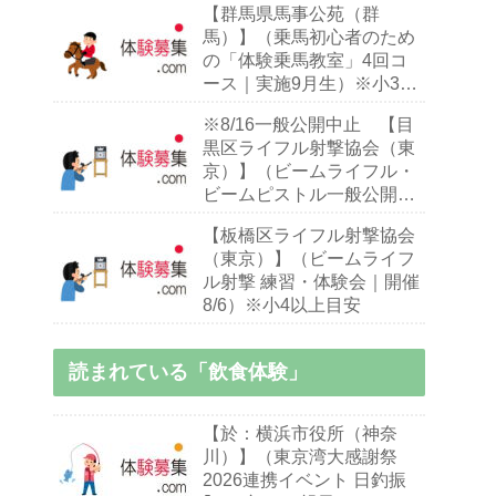
【群馬県馬事公苑（群
馬）】（乗馬初心者のため
の「体験乗馬教室」4回コ
ース｜実施9月生）※小3～
70歳乗馬初心者
※8/16一般公開中止 【目
黒区ライフル射撃協会（東
京）】（ビームライフル・
ビームピストル一般公開）
※日祝
【板橋区ライフル射撃協会
（東京）】（ビームライフ
ル射撃 練習・体験会｜開催
8/6）※小4以上目安
読まれている「飲食体験」
【於：横浜市役所（神奈
川）】（東京湾大感謝祭
2026連携イベント 日釣振