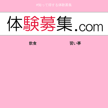
#知って得する体験募集
飲食
習い事