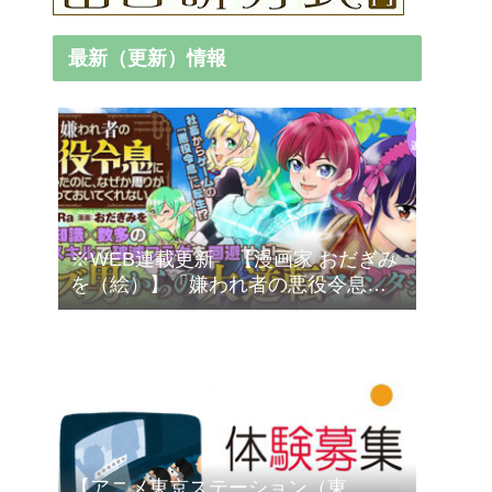
最新（更新）情報
※WEB連載更新 【漫画家 おだぎみ
を（絵）】「嫌われ者の悪役令息に
転生したのに、なぜか周りが放って
おいてくれない」
【アニメ東京ステーション（東