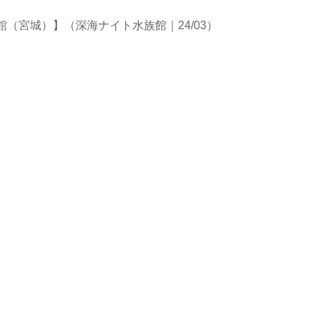
（宮城）】（深海ナイト水族館｜24/03）