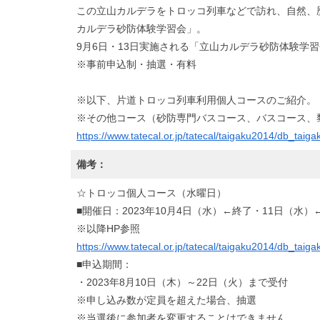
この立山カルデラをトロッコ列車などで訪れ、自然、
カルデラ砂防体験学習会」。
9月6日・13日実施される「立山カルデラ砂防体験学習
※事前申込制・抽選・有料
※以下、片道トロッコ列車利用個人コースのご紹介。
※その他コース（砂防専門バスコース、バスコース、
https://www.tatecal.or.jp/tatecal/taigaku2014/db_taiga
備考：
☆トロッコ個人コース（水曜日）
■開催日：2023年10月4日（水）←終了・11日（水）
※以降HP参照
https://www.tatecal.or.jp/tatecal/taigaku2014/db_taiga
■申込期間：
・2023年8月10日（木）～22日（火）まで受付
※申し込み数が定員を超えた場合、抽選
※当選後に参加者を変更することはできません