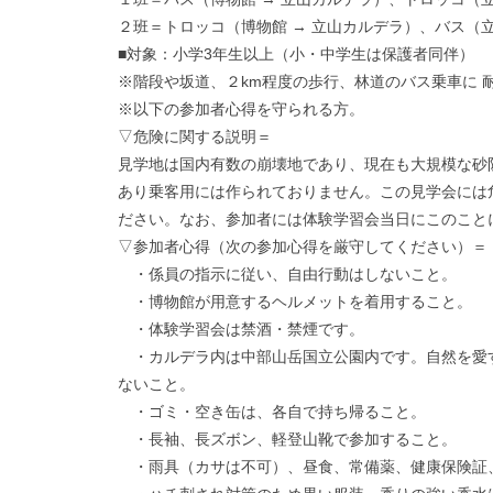
２班＝トロッコ（博物館 → 立山カルデラ）、バス（立
■対象：小学3年生以上（小・中学生は保護者同伴）
※階段や坂道、２km程度の歩行、林道のバス乗車に 
※以下の参加者心得を守られる方。
▽危険に関する説明＝
見学地は国内有数の崩壊地であり、現在も大規模な砂
あり乗客用には作られておりません。この見学会には
ださい。なお、参加者には体験学習会当日にこのこと
▽参加者心得（次の参加心得を厳守してください）＝
・係員の指示に従い、自由行動はしないこと。
・博物館が用意するヘルメットを着用すること。
・体験学習会は禁酒・禁煙です。
・カルデラ内は中部山岳国立公園内です。自然を愛
ないこと。
・ゴミ・空き缶は、各自で持ち帰ること。
・長袖、長ズボン、軽登山靴で参加すること。
・雨具（カサは不可）、昼食、常備薬、健康保険証