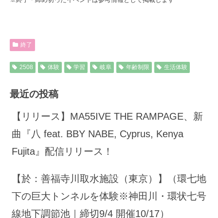
終了
2508
体験
学習
岐阜
年齢制限
生活体験
最近の投稿
【リリース】MA55IVE THE RAMPAGE、新
曲『八 feat. BBY NABE, Cyprus, Kenya
Fujita』配信リリース！
【於：善福寺川取水施設（東京）】（環七地
下の巨大トンネルを体験※神田川・環状七号
線地下調節池｜締切9/4 開催10/17）