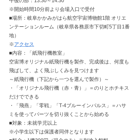
午後の部：13:30～14:30
※開始時間10分前より会場入口で受付
■場所：岐阜かかみがはら航空宇宙博物館1階 オリエ
ンテーションルーム（岐阜県各務原市下切町5丁目1番
地）
※
アクセス
■内容：「紙飛行機教室」
空宙博オリジナル紙飛行機を製作、完成後は、何度も
飛ばして、よく飛ぶしくみを見つけます
～紙飛行機（下記から一つを選んで製作）～
・「オリジナル飛行機（赤・青）」＝のりとホチキス
だけでできる
・「飛燕」「零戦」「T-4ブルーインパルス」＝ハサ
ミを使ってパーツを切り抜くことから始める
■対象：未就学児以上
※小学生以下は保護者同伴となります