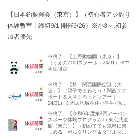
【日本釣振興会（東京）】（初心者アジ釣り
体験教室｜締切9/1 開催9/26）※小3～,初参
加者優先
※終了 【上野動物園（東京）】
（うえのZOOスクール｜24/01）※中
学生限定
※終了 【於：関西国際空港（大
阪）】（親子でまわろう！関西エア
ポート＆入管ぐるっとツアー｜
24/01）※周辺地域在住小学生+保護
者
※終了 【令和6年度第4回アーバン
スポーツ体験プログラム in 東京武道
館（東京）】（初めてでも気軽に楽
しめる！ボルダリング＆ダブルダッ