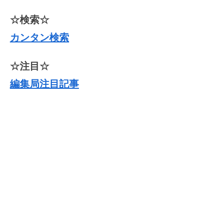
チ体験会｜24/10）
☆検索☆
カンタン検索
☆注目☆
編集局注目記事