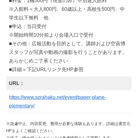
■料金：1機300円（現金のみ）※別途入館料
※入館料＝大人800円、60歳以上・高校生500円、中
学生以下無料 他
■申込：当日受付
※開始時間10分前より会場入口で受付
■その他：広報活動を目的として、講師および空宙博
スタッフが写真や動画の撮影を行うことがあります。
あらかじめご了承ください
■詳細＝下記URLリンク先HP参照
URL：
https://www.sorahaku.net/event/paper-plane-
elementary/
※急遽中止、内容変更、費用が必要な体験もあります。詳細は運営元
HPをよくご確認ください。
※終了・締め切ったイベントは参考情報として掲載します