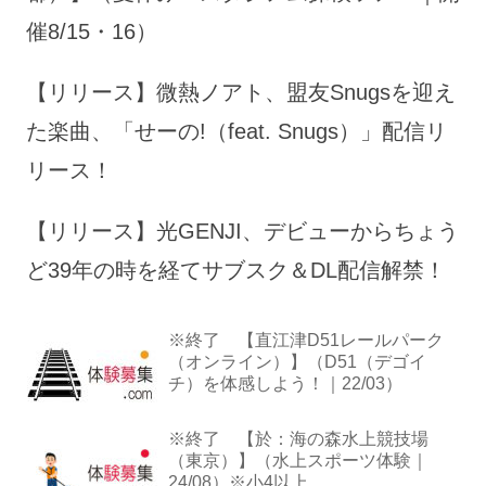
催8/15・16）
【リリース】微熱ノアト、盟友Snugsを迎え
た楽曲、「せーの!（feat. Snugs）」配信リ
リース！
【リリース】光GENJI、デビューからちょう
ど39年の時を経てサブスク＆DL配信解禁！
※終了 【直江津D51レールパーク
（オンライン）】（D51（デゴイ
チ）を体感しよう！｜22/03）
※終了 【於：海の森水上競技場
（東京）】（水上スポーツ体験｜
24/08）※小4以上