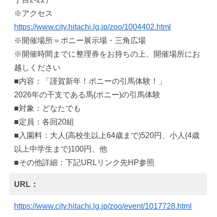
※アクセス
https://www.city.hitachi.lg.jp/zoo/1004402.html
※開催場所＝ポニー展示場・三角広場
※開催時間までに整理券をお持ちの上、開催場所にお
越しください
■内容：「謹賀新年！ポニーの引馬体験！」
2026年の干支である馬(ポニー)の引馬体験
■対象：どなたでも
■定員：各回20組
■入園料：大人(高校生以上64歳まで)520円、小人(4歳
以上中学生まで)100円、他
■その他詳細：下記URLリンク先HP参照
URL：
https://www.city.hitachi.lg.jp/zoo/event/1017728.html