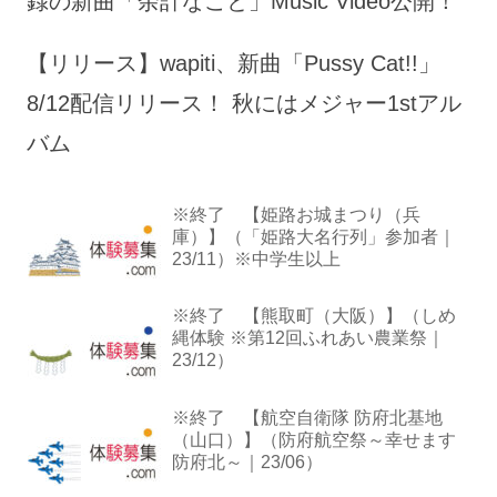
録の新曲「余計なこと」Music Video公開！
【リリース】wapiti、新曲「Pussy Cat!!」
8/12配信リリース！ 秋にはメジャー1stアル
バム
※終了 【姫路お城まつり（兵
庫）】（「姫路大名行列」参加者｜
23/11）※中学生以上
※終了 【熊取町（大阪）】（しめ
縄体験 ※第12回ふれあい農業祭｜
23/12）
※終了 【航空自衛隊 防府北基地
（山口）】（防府航空祭～幸せます
防府北～｜23/06）