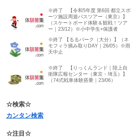
※終了 【令和5年度 第6回 都立スポ
ーツ施設周遊バスツアー（東京）】
（スケートボード体験＆観戦！ツア
ー｜23/12）※小中学生+保護者
※終了 【るるパーク（大分）】（ネ
モフィラ摘み取りDAY｜26/05）※雨
天中止
※終了 【りっくんランド｜陸上自
衛隊広報センター（東京・埼玉）】
（74式戦車体験搭乗｜23/06）
☆検索☆
カンタン検索
☆注目☆