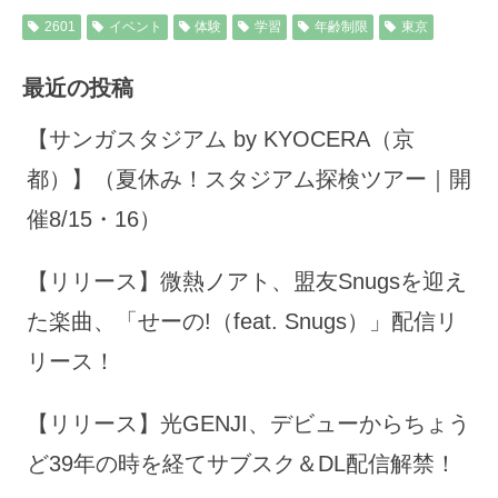
2601
イベント
体験
学習
年齢制限
東京
最近の投稿
【サンガスタジアム by KYOCERA（京
都）】（夏休み！スタジアム探検ツアー｜開
催8/15・16）
【リリース】微熱ノアト、盟友Snugsを迎え
た楽曲、「せーの!（feat. Snugs）」配信リ
リース！
【リリース】光GENJI、デビューからちょう
ど39年の時を経てサブスク＆DL配信解禁！