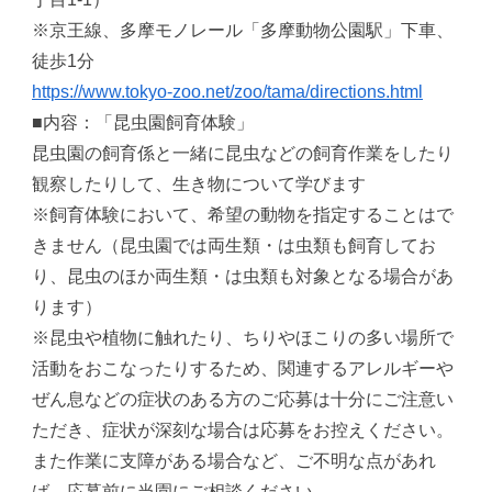
※京王線、多摩モノレール「多摩動物公園駅」下車、
徒歩1分
https://www.tokyo-zoo.net/zoo/tama/directions.html
■内容：「昆虫園飼育体験」
昆虫園の飼育係と一緒に昆虫などの飼育作業をしたり
観察したりして、生き物について学びます
※飼育体験において、希望の動物を指定することはで
きません（昆虫園では両生類・は虫類も飼育してお
り、昆虫のほか両生類・は虫類も対象となる場合があ
ります）
※昆虫や植物に触れたり、ちりやほこりの多い場所で
活動をおこなったりするため、関連するアレルギーや
ぜん息などの症状のある方のご応募は十分にご注意い
ただき、症状が深刻な場合は応募をお控えください。
また作業に支障がある場合など、ご不明な点があれ
ば、応募前に当園にご相談ください