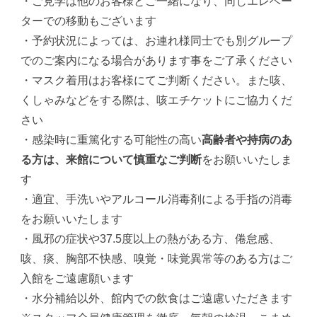
・ご見学は他のお客様とご一緒になり、同じエレベー
ターでの移動もございます
・予約状況によっては、お連れ様同士でも別グループ
でのご案内になる場合があります事をご了承ください
・マスク着用はお客様にてご判断ください。また咳、
くしゃみなどをする際は、咳エチケットにご協力くだ
さい
・感染時に重篤化する可能性の高い
高齢者や持病のあ
る方は、来館について慎重なご判断
をお願いいたしま
す
・適宜、手洗いやアルコール消毒剤による手指の消毒
をお願いいたします
・風邪の症状や37.5度以上の熱がある方、倦怠感、
咳、痰、胸部不快感、嗅覚・味覚異常等のある方はご
入館をご遠慮願います
・水分補給以外、館内での飲食はご遠慮いただきます