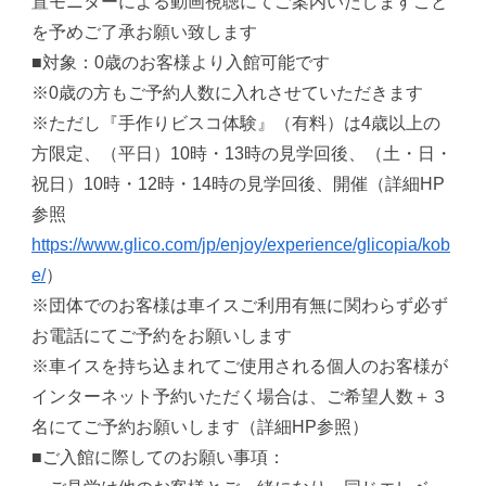
置モニターによる動画視聴にてご案内いたしますこと
を予めご了承お願い致します
■対象：0歳のお客様より入館可能です
※0歳の方もご予約人数に入れさせていただきます
※ただし『手作りビスコ体験』（有料）は4歳以上の
方限定、（平日）10時・13時の見学回後、（土・日・
祝日）10時・12時・14時の見学回後、開催（詳細HP
参照
https://www.glico.com/jp/enjoy/experience/glicopia/kob
e/
）
※団体でのお客様は車イスご利用有無に関わらず必ず
お電話にてご予約をお願いします
※車イスを持ち込まれてご使用される個人のお客様が
インターネット予約いただく場合は、ご希望人数＋３
名にてご予約お願いします（詳細HP参照）
■ご入館に際してのお願い事項：