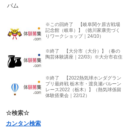
バム
※この回終了 【岐阜関ケ原古戦場
記念館（岐阜）】（徳川家康兜づく
りワークショップ｜24/10）
※終了 【大分市（大分）】（春の
陶芸体験講座｜22/03）※大分市在住
※終了 【2022熱気球ホンダグラン
プリ最終戦 栃木市・渡良瀬バルーン
レース2022（栃木）】（熱気球係留
体験搭乗会｜22/12）
☆検索☆
カンタン検索