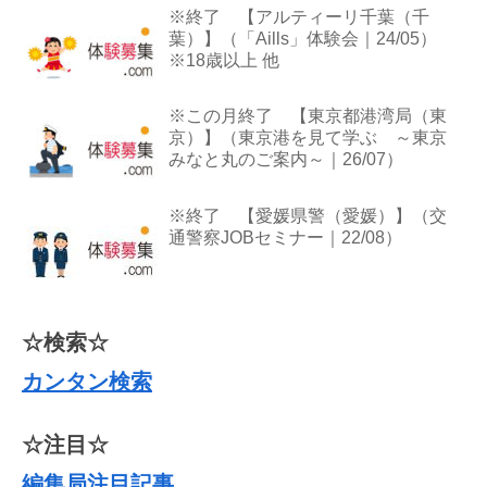
※終了 【アルティーリ千葉（千
葉）】（「Aills」体験会｜24/05）
※18歳以上 他
※この月終了 【東京都港湾局（東
京）】（東京港を見て学ぶ ～東京
みなと丸のご案内～｜26/07）
※終了 【愛媛県警（愛媛）】（交
通警察JOBセミナー｜22/08）
☆検索☆
カンタン検索
☆注目☆
編集局注目記事