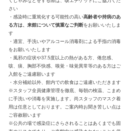
くしゃみなどをする際は、咳エチケットにご協力くだ
さい
・感染時に重篤化する可能性の高い
高齢者や持病のあ
る方は、来館について慎重なご判断
をお願いいたしま
す
・適宜、手洗いやアルコール消毒剤による手指の消毒
をお願いいたします
・風邪の症状や37.5度以上の熱がある方、倦怠感、
咳、痰、胸部不快感、嗅覚・味覚異常等のある方はご
入館をご遠慮願います
・水分補給以外、館内での飲食はご遠慮いただきます
※スタッフ全員健康管理を徹底、毎朝の検温、こまめ
に手洗いや消毒を実施します。尚スタッフのマスク着
用は任意としております。ご案内時お聞き苦しい点は
ご容赦願います
※公共の場で感染症にさらされることはあくまでも固