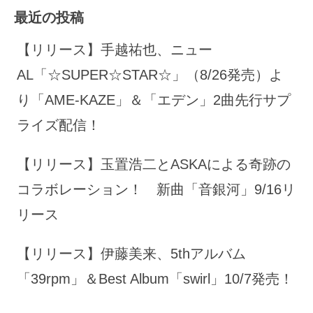
最近の投稿
【リリース】手越祐也、ニュー
AL「☆SUPER☆STAR☆」（8/26発売）よ
り「AME-KAZE」＆「エデン」2曲先行サプ
ライズ配信！
【リリース】玉置浩二とASKAによる奇跡の
コラボレーション！ 新曲「音銀河」9/16リ
リース
【リリース】伊藤美来、5thアルバム
「39rpm」＆Best Album「swirl」10/7発売！