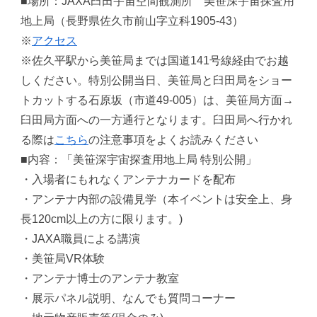
■場所：JAXA臼田宇宙空間観測所 美笹深宇宙探査用
地上局（長野県佐久市前山字立科1905-43）
※
アクセス
※佐久平駅から美笹局までは国道141号線経由でお越
しください。特別公開当日、美笹局と臼田局をショー
トカットする石原坂（市道49-005）は、美笹局方面→
臼田局方面への一方通行となります。臼田局へ行かれ
る際は
こちら
の注意事項をよくお読みください
■内容：「美笹深宇宙探査用地上局 特別公開」
・入場者にもれなくアンテナカードを配布
・アンテナ内部の設備見学（本イベントは安全上、身
長120cm以上の方に限ります。)
・JAXA職員による講演
・美笹局VR体験
・アンテナ博士のアンテナ教室
・展示パネル説明、なんでも質問コーナー