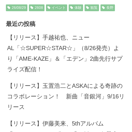
26/08/29
2608
イベント
体験
観覧
長野
最近の投稿
【リリース】手越祐也、ニュー
AL「☆SUPER☆STAR☆」（8/26発売）よ
り「AME-KAZE」＆「エデン」2曲先行サプ
ライズ配信！
【リリース】玉置浩二とASKAによる奇跡の
コラボレーション！ 新曲「音銀河」9/16リ
リース
【リリース】伊藤美来、5thアルバム