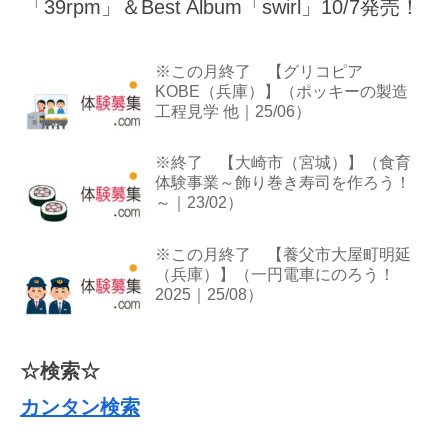
「39rpm」＆Best Album「swirl」10/7発売！
※この月終了 【グリコピア
KOBE（兵庫）】（ポッキーの製造
工程見学 他｜25/06）
※終了 【大崎市（宮城）】（食育
体験事業～飾り巻き寿司を作ろう！
～｜23/02）
※この月終了 【養父市大屋町明延
（兵庫）】（一円電車にのろう！
2025｜25/08）
☆検索☆
カンタン検索