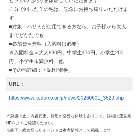
ヒツジの毛刈りを体験していただきます
自分で刈った羊の毛は、記念にお持ち帰りいただけま
す
■対象：ハサミが使用できる方なら、お子様から大人
までどなたでも
■参加費＝無料（入園料は必要）
※入園料金＝大人830円、中学生410円、小学生200
円、小学生未満無料、他
■その他詳細：下記HP参照
URL：
https://www.kodomo.or.jp/news/20260601_3629.php
※急遽中止、内容変更、費用が必要な体験もあります。詳細は運営元
HPをよくご確認ください。
※終了・締め切ったイベントは参考情報として掲載します