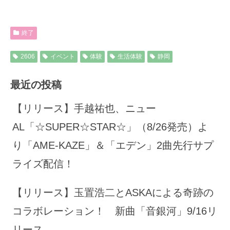
終了
2606
イベント
体験
生活体験
静岡
最近の投稿
【リリース】手越祐也、ニュー
AL「☆SUPER☆STAR☆」（8/26発売）よ
り「AME-KAZE」＆「エデン」2曲先行サプ
ライズ配信！
【リリース】玉置浩二とASKAによる奇跡の
コラボレーション！ 新曲「音銀河」9/16リ
リース