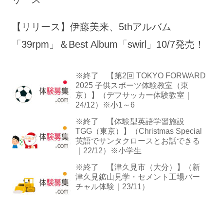
【リリース】伊藤美来、5thアルバム
「39rpm」＆Best Album「swirl」10/7発売！
※終了 【第2回 TOKYO FORWARD
2025 子供スポーツ体験教室（東
京）】（デフサッカー体験教室｜
24/12）※小1～6
※終了 【体験型英語学習施設
TGG（東京）】（Christmas Special
英語でサンタクロースとお話できる
｜22/12）※小学生
※終了 【津久見市（大分）】（新
津久見鉱山見学・セメント工場バー
チャル体験｜23/11）