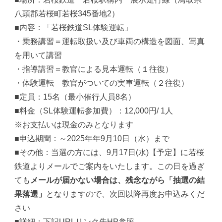
八頭郡若桜町若桜345番地2）
■内容：「若桜鉄道SL体験運転」
・乗務講習＝運転取扱い及び車両の構造を図面、写真
を用いて講習
・指導講習＝教官による見本運転（１往復）
・体験運転 教官がついての実車運転（２往復）
■定員：15名（最小催行人員8名）
■料金（SL体験運転参加費）：12,000円/ 1人
※お支払いは現金のみとなります
■申込期間：～2025年年9月10日（水）まで
■その他：当選の方には、9月17日(水)【予定】に若桜
鉄道よりメールでご案内をいたします。この日を過ぎ
ても
メールが届かない場合は、残念ながら「抽選の結
果落選」
となりますので、次回以降再度お申込みくだ
さい
■詳細：下記URLリンク先HP参照