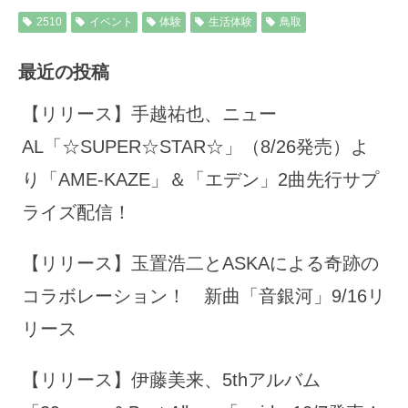
2510
イベント
体験
生活体験
鳥取
最近の投稿
【リリース】手越祐也、ニュー
AL「☆SUPER☆STAR☆」（8/26発売）よ
り「AME-KAZE」＆「エデン」2曲先行サプ
ライズ配信！
【リリース】玉置浩二とASKAによる奇跡の
コラボレーション！ 新曲「音銀河」9/16リ
リース
【リリース】伊藤美来、5thアルバム