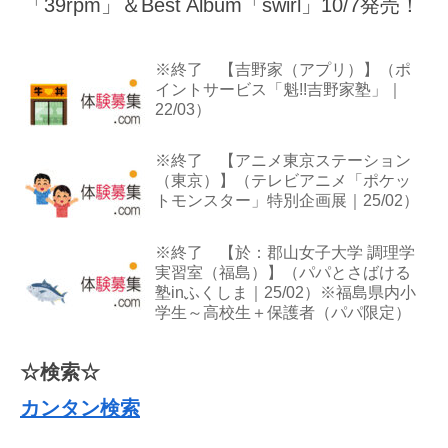
「39rpm」＆Best Album「swirl」10/7発売！
※終了 【吉野家（アプリ）】（ポ
イントサービス「魁!!吉野家塾」｜
22/03）
※終了 【アニメ東京ステーション
（東京）】（テレビアニメ「ポケッ
トモンスター」特別企画展｜25/02）
※終了 【於：郡山女子大学 調理学
実習室（福島）】（パパとさばける
塾inふくしま｜25/02）※福島県内小
学生～高校生＋保護者（パパ限定）
☆検索☆
カンタン検索