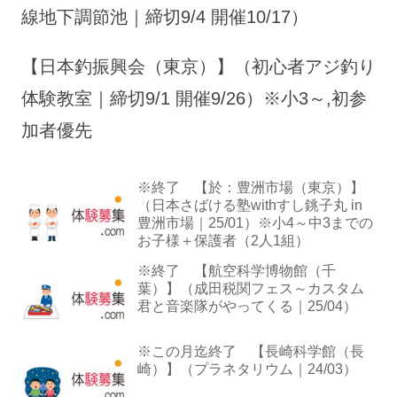
線地下調節池｜締切9/4 開催10/17）
【日本釣振興会（東京）】（初心者アジ釣り
体験教室｜締切9/1 開催9/26）※小3～,初参
加者優先
※終了 【於：豊洲市場（東京）】
（日本さばける塾withすし銚子丸 in
豊洲市場｜25/01）※小4～中3までの
お子様＋保護者（2人1組）
※終了 【航空科学博物館（千
葉）】（成田税関フェス～カスタム
君と音楽隊がやってくる｜25/04）
※この月迄終了 【長崎科学館（長
崎）】（プラネタリウム｜24/03）