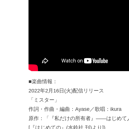
■楽曲情報：
2022年2月16日(火)配信リリース
「ミスター」
作詞・作曲・編曲：Ayase／歌唱：ikura
原作：「『私だけの所有者』――はじめて人を
[『はじめての』(水鈴社 刊)より])