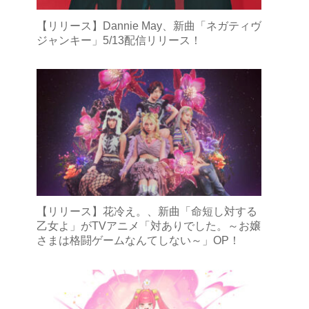
【リリース】Dannie May、新曲「ネガティヴ
ジャンキー」5/13配信リリース！
【リリース】花冷え。、新曲「命短し対する
乙女よ」がTVアニメ「対ありでした。～お嬢
さまは格闘ゲームなんてしない～」OP！