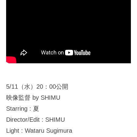
5/11（水）20：00公開
映像監督 by SHIMU
Starring : 夏
Director/Edit : SHIMU
Light : Wataru Sugimura