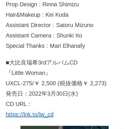
Prop Design : Rinna Shimizu
Hair&Makeup : Kei Koda
Assistant Director : Satoru Mizuno
Assistant Camera : Shunki Ito
Special Thanks : Mari Elhanafy
■大比良瑞希3rdアルバムCD
『Little Woman』
UXCL-275/￥ 2,500 (税抜価格￥ 2,273)
発売日：2022年3月30日(水)
CD URL：
https://lnk.to/lw_cd