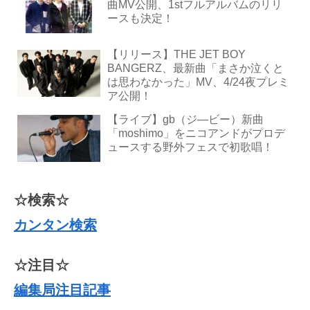
曲MV公開、1stフルアルバムのリリ
ースも決定！
【リリース】THE JET BOY
BANGERZ、最新曲「まさか泣くと
は思わなかった」MV、4/24夜プレミ
ア公開！
【ライブ】gb（ジ―ビー）新曲
「moshimo」をニコアンドがプロデ
ュースする野外フェスで初歌唱！
☆検索☆
カンタン検索
☆注目☆
編集局注目記事