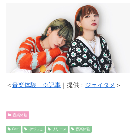
＜
音楽体験 ※記事
｜提供：
ジェイタメ
＞
音楽体験
0am
ゆづっこ
リリース
音楽体験