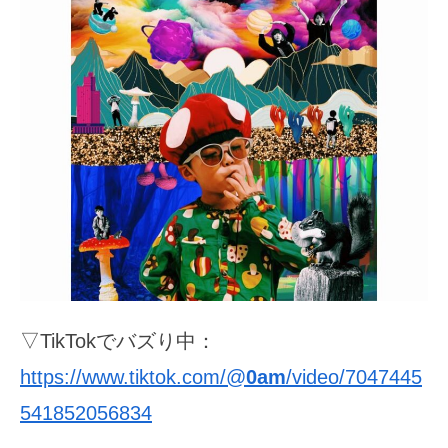
▽TikTokでバズり中：
https://www.tiktok.com/@
0am
/video/7047445
541852056834