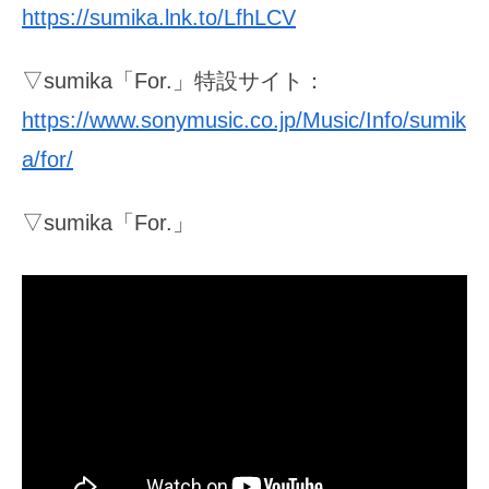
https://sumika.lnk.to/LfhLCV
▽sumika「For.」特設サイト：
https://www.sonymusic.co.jp/Music/Info/sumik
a/for/
▽sumika「For.」