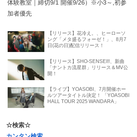
体験教室｜締切9/1 開催9/26）※小3～,初参
加者優先
【リリース】花冷え。、ヒーローソ
ング「メタ盛るフォーゼ！」、8月7
日(花の日)配信リリース！
【リリース】SHO-SENSEI!!、新曲
「ナントカ流星群」リリース＆MV公
開！
【ライブ】YOASOBI、7月開催ホー
ルツアータイトル決定！ 「YOASOBI
HALL TOUR 2025 WANDARA」
☆検索☆
カンタン検索