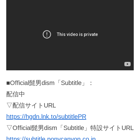
■Official髭男dism「Subtitle」：
配信中
▽配信サイトURL
https://hgdn.lnk.to/subtitlePR
▽Official髭男dism「Subtitle」特設サイトURL
https://subtitle.ponycanyon.co.jp