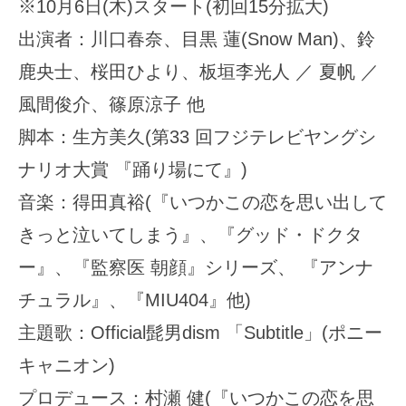
※10月6日(木)スタート(初回15分拡大)
出演者：川口春奈、目黒 蓮(Snow Man)、鈴
鹿央士、桜田ひより、板垣李光人 ／ 夏帆 ／
風間俊介、篠原涼子 他
脚本：生方美久(第33 回フジテレビヤングシ
ナリオ大賞 『踊り場にて』)
音楽：得田真裕(『いつかこの恋を思い出して
きっと泣いてしまう』、『グッド・ドクタ
ー』、『監察医 朝顔』シリーズ、 『アンナ
チュラル』、『MIU404』他)
主題歌：Official髭男dism 「Subtitle」(ポニー
キャニオン)
プロデュース：村瀬 健(『いつかこの恋を思