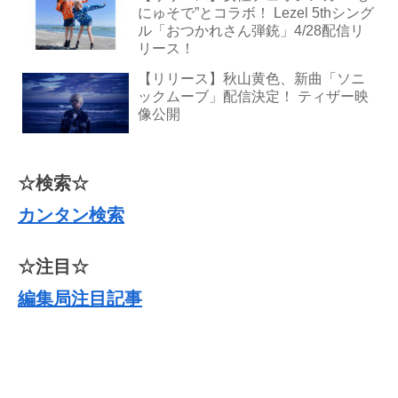
にゅそで”とコラボ！ Lezel 5thシング
ル「おつかれさん弾銃」4/28配信リ
リース！
【リリース】秋山黄色、新曲「ソニ
ックムーブ」配信決定！ ティザー映
像公開
☆検索☆
カンタン検索
☆注目☆
編集局注目記事