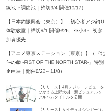
線地下調節池｜締切9/4 開催10/17）
【日本釣振興会（東京）】（初心者アジ釣り
体験教室｜締切9/1 開催9/26）※小3～,初参
加者優先
【アニメ東京ステーション（東京）】（『北
斗の拳 -FIST OF THE NORTH STAR-』特別
企画展｜開催8/22～11/8）
【リリース】4月メジャーデビューを
ひかえる上野大樹、新ビジュアル＆
アルバムタイトルを公開！
【リリース】女性デュオシンガー”も