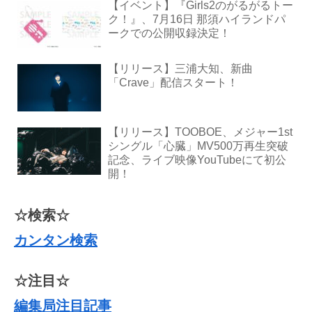
【イベント】『Girls2のがるがるトー
ク！』、7月16日 那須ハイランドパ
ークでの公開収録決定！
【リリース】三浦大知、新曲
「Crave」配信スタート！
【リリース】TOOBOE、メジャー1st
シングル「心臓」MV500万再生突破
記念、ライブ映像YouTubeにて初公
開！
☆検索☆
カンタン検索
☆注目☆
編集局注目記事