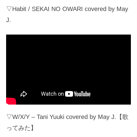
▽Habit / SEKAI NO OWARI covered by May
J.
▽W/X/Y – Tani Yuuki covered by May J.【歌
ってみた】