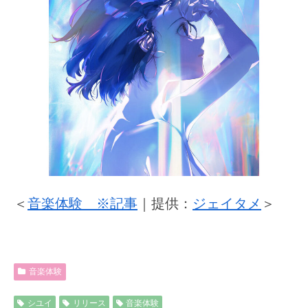
＜
音楽体験 ※記事
｜提供：
ジェイタメ
＞
音楽体験
シユイ
リリース
音楽体験