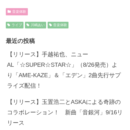
音楽体験
ライブ
川嶋あい
音楽体験
最近の投稿
【リリース】手越祐也、ニュー
AL「☆SUPER☆STAR☆」（8/26発売）よ
り「AME-KAZE」＆「エデン」2曲先行サプ
ライズ配信！
【リリース】玉置浩二とASKAによる奇跡の
コラボレーション！ 新曲「音銀河」9/16リ
リース