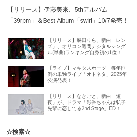
【リリース】伊藤美来、5thアルバム
「39rpm」＆Best Album「swirl」10/7発売！
【リリース】幾田りら、新曲「レン
ズ」、オリコン週間デジタルシング
ル(単曲)ランキング自身初の1位！
【ライブ】マキタスポーツ、毎年恒
例の単独ライブ「オトネタ」2025年
公演発表！
【リリース】なきごと、新曲「短
夜」が、ドラマ「彩香ちゃんは弘子
先輩に恋してる2nd Stage」ED！
☆検索☆