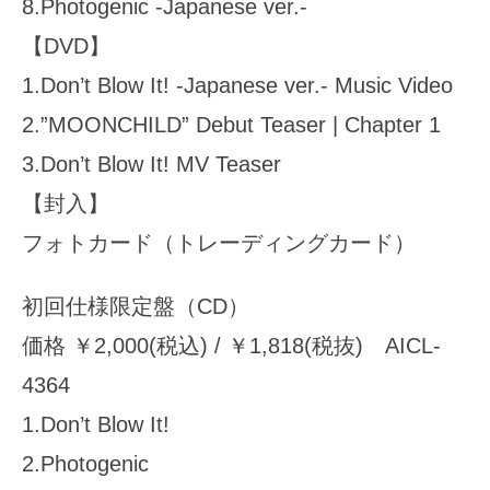
8.Photogenic -Japanese ver.-
【DVD】
1.Don’t Blow It! -Japanese ver.- Music Video
2.”MOONCHILD” Debut Teaser | Chapter 1
3.Don’t Blow It! MV Teaser
【封入】
フォトカード（トレーディングカード）
初回仕様限定盤（CD）
価格 ￥2,000(税込) / ￥1,818(税抜) AICL-
4364
1.Don’t Blow It!
2.Photogenic