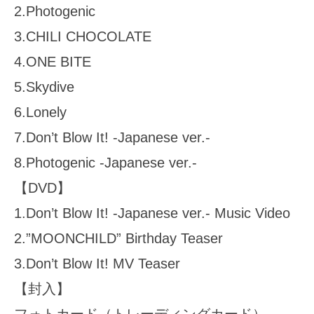
2.Photogenic
3.CHILI CHOCOLATE
4.ONE BITE
5.Skydive
6.Lonely
7.Don’t Blow It! -Japanese ver.-
8.Photogenic -Japanese ver.-
【DVD】
1.Don’t Blow It! -Japanese ver.- Music Video
2.”MOONCHILD” Birthday Teaser
3.Don’t Blow It! MV Teaser
【封入】
フォトカード（トレーディングカード）