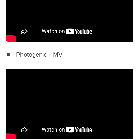
■「Photogenic」MV