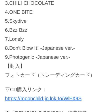
3.CHILI CHOCOLATE
4.ONE BITE
5.Skydive
6.Bzz Bzz
7.Lonely
8.Don’t Blow It! -Japanese ver.-
9.Photogenic -Japanese ver.-
【封入】
フォトカード（トレーディングカード）
▽CD購入リンク：
https://moonchild-jp.lnk.to/WlFX9S