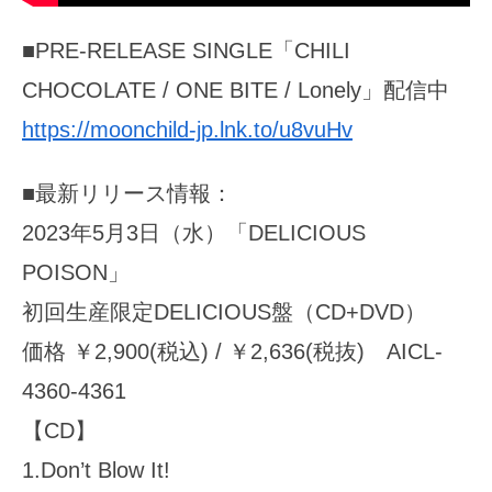
■PRE-RELEASE SINGLE「CHILI
CHOCOLATE / ONE BITE / Lonely」配信中
https://moonchild-jp.lnk.to/u8vuHv
■最新リリース情報：
2023年5月3日（水）「DELICIOUS
POISON」
初回生産限定DELICIOUS盤（CD+DVD）
価格 ￥2,900(税込) / ￥2,636(税抜) AICL-
4360-4361
【CD】
1.Don’t Blow It!