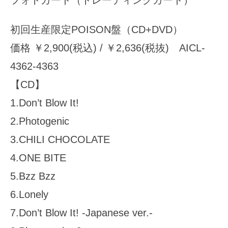
初回生産限定POISON盤（CD+DVD）
価格 ￥2,900(税込) / ￥2,636(税抜) AICL-
4362-4363
【CD】
1.Don’t Blow It!
2.Photogenic
3.CHILI CHOCOLATE
4.ONE BITE
5.Bzz Bzz
6.Lonely
7.Don’t Blow It! -Japanese ver.-