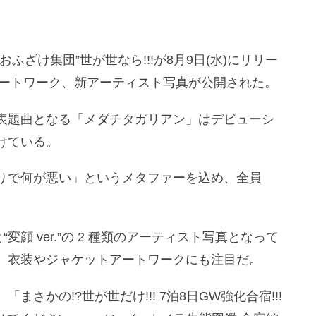
ざけ集団”世が世なら!!!が8月9日(水)にリリー
ットアートワーク、新アーティスト写真が公開された。
表題曲となる「メダチタガリアン」はデビューシ
けている。
りで何が悪い」というメタファーを込め、全員
”と“変顔 ver.”の 2 種類のアーティスト写真となって
、衣装やジャケットアートワークにも注目だ。
さかの!?世が世だけ!!! 7泊8日GW強化合宿!!!