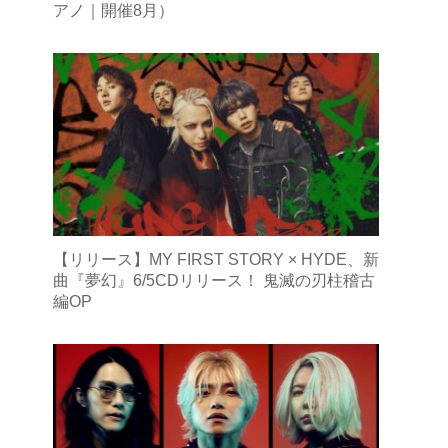
アノ｜開催8月）
【リリース】MY FIRST STORY × HYDE、新
曲『夢幻』6/5CDリリース！ 鬼滅の刃柱稽古
編OP