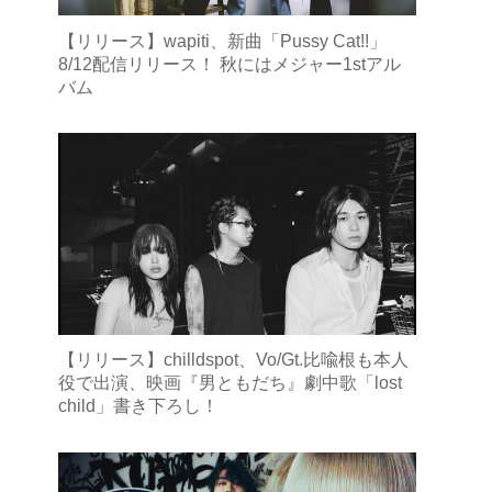
【リリース】wapiti、新曲「Pussy Cat!!」
8/12配信リリース！ 秋にはメジャー1stアル
バム
【リリース】chilldspot、Vo/Gt.比喩根も本人
役で出演、映画『男ともだち』劇中歌「lost
child」書き下ろし！