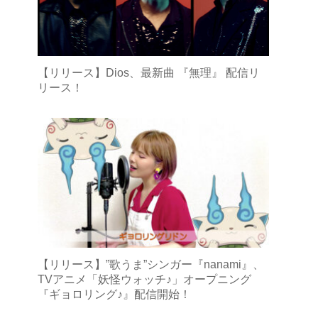
【リリース】Dios、最新曲 『無理』 配信リ
リース！
【リリース】”歌うま”シンガー『nanami』、
TVアニメ「妖怪ウォッチ♪」オープニング
『ギョロリング♪』配信開始！