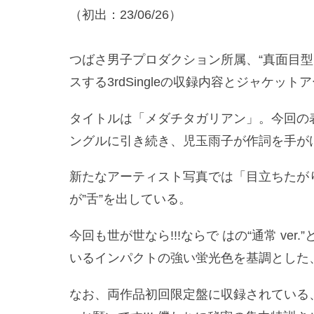
（初出：23/06/26）
つばさ男子プロダクション所属、“真面目型おふ
スする3rdSingleの収録内容とジャケ
タイトルは「メダチタガリアン」。今回の
ングルに引き続き、児玉雨子が作詞を手が
新たなアーティスト写真では「目立ちたが
が”舌”を出している。
今回も世が世なら!!!ならで はの“通常 ver.
いるインパクトの強い蛍光色を基調とした
なお、両作品初回限定盤に収録されている、「ま