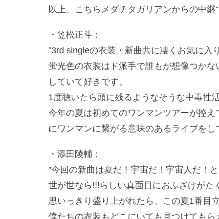
以上、こちらメダチタガリアンからの中継
・笠松正斗：
”3rd singleの衣装・新曲共に凄くお気に
蛍光色の衣装はド派手で誰もが想像つかな
していて好きです。
1度聴いたら頭に残るようなそうな中毒性
今年の夏は初めてのワンマンツアーが控え
にワンマンに繋がる意味のあるライブをし
・添田陵輔：
”今回の新曲は夏だ！宇宙だ！宇宙人だ！
世が世なら!!!らしい真面目におふざけが
思いっきり盛り上がれたら、この夏1番目
僕たちの衣装もどこにいても見つけてもら