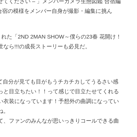
させてください – 」メンバーカメラ生態図鑑 合宿編
た合宿の模様をメンバー自身が撮影・編集に挑ん
催された「2ND 2MAN SHOW～僕らの23春 花開け！
なら!!!の成長ストーリーも必見だ。
いて自分が見ても目がもうチカチカしてうるさい感
っと目立ちたい！！って感じで目立たせてくれる
い衣装になっています！予想外の曲調になってい
ね。
て、ファンのみんなが思いっきりコールできる曲