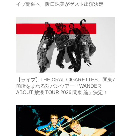
イブ開催へ 阪口珠美がゲスト出演決定
【ライブ】THE ORAL CIGARETTES、関東7
箇所をまわる対バンツアー「WANDER
ABOUT 放浪 TOUR 2026 関東 編」決定！