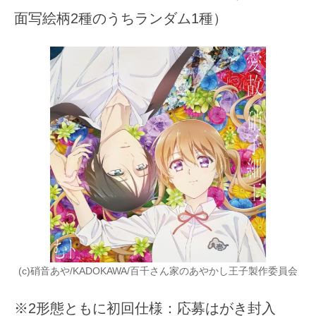
面写絵柄2種のうちランダム1種）
(c)硝音あや/KADOKAWA/百千さん家のあやかし王子製作委員会
※2形態ともに初回仕様：応募はがき封入