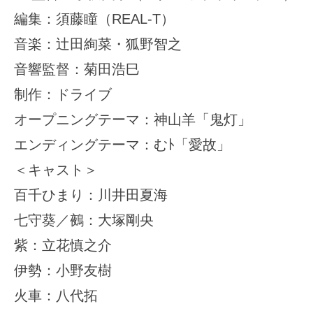
編集：須藤瞳（REAL-T）
音楽：辻田絢菜・狐野智之
音響監督：菊田浩巳
制作：ドライブ
オープニングテーマ：神山羊「鬼灯」
エンディングテーマ：むﾄ「愛故」
＜キャスト＞
百千ひまり：川井田夏海
七守葵／鵺：大塚剛央
紫：立花慎之介
伊勢：小野友樹
火車：八代拓