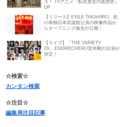
ス！ TVアニメ『転生悪女の黒歴史』
OP
【リリース】EXILE TAKAHIRO、初
の単独日本武道館公演の映像作品か
らオープニング曲先行公開！
【ライブ】「THE VARIETY
29」.ENDRECHERI./堂本剛の出演が
決定！
☆検索☆
カンタン検索
☆注目☆
編集局注目記事