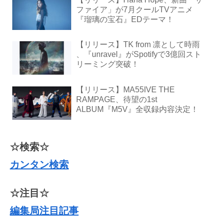
ファイア」が7月クールTVアニメ
『瑠璃の宝石』EDテーマ！
【リリース】TK from 凛として時雨
、『unravel』がSpotifyで3億回スト
リーミング突破！
【リリース】MA55IVE THE
RAMPAGE、待望の1st
ALBUM『M5V』全収録内容決定！
☆検索☆
カンタン検索
☆注目☆
編集局注目記事