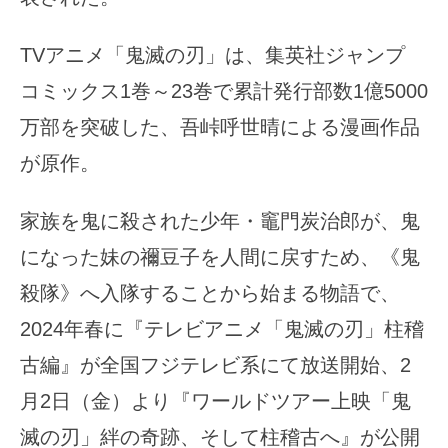
TVアニメ「鬼滅の刃」は、集英社ジャンプ
コミックス1巻～23巻で累計発行部数1億5000
万部を突破した、吾峠呼世晴による漫画作品
が原作。
家族を鬼に殺された少年・竈門炭治郎が、鬼
になった妹の禰豆子を人間に戻すため、《鬼
殺隊》へ入隊することから始まる物語で、
2024年春に『テレビアニメ「鬼滅の刃」柱稽
古編』が全国フジテレビ系にて放送開始、2
月2日（金）より『ワールドツアー上映「鬼
滅の刃」絆の奇跡、そして柱稽古へ』が公開