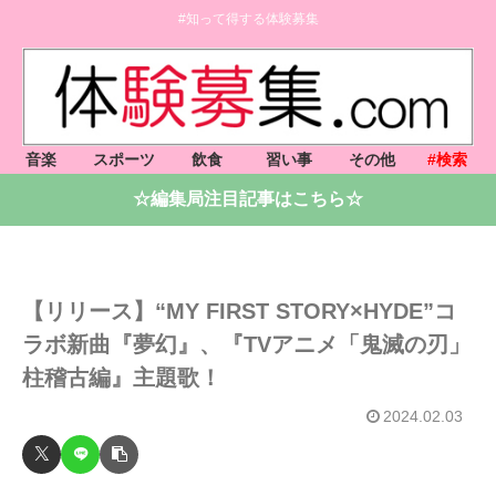
#知って得する体験募集
音楽
スポーツ
飲食
習い事
その他
#検索
☆編集局注目記事はこちら☆
【リリース】“MY FIRST STORY×HYDE”コ
ラボ新曲『夢幻』、『TVアニメ「鬼滅の刃」
柱稽古編』主題歌！
2024.02.03