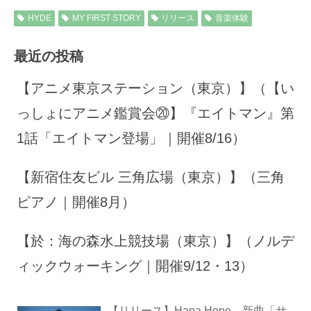
HYDE
MY FIRST STORY
リリース
音楽体験
最近の投稿
【アニメ東京ステーション（東京）】（【い
っしょにアニメ鑑賞会⑳】『エイトマン』第
1話「エイトマン登場」｜開催8/16）
【新宿住友ビル 三角広場（東京）】（三角
ピアノ｜開催8月）
【於：海の森水上競技場（東京）】（ノルデ
ィックウォーキング｜開催9/12・13）
【リリース】Hana Hope、新曲「サ