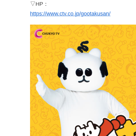
▽HP：
https://www.ctv.co.jp/g
o
otakusan/