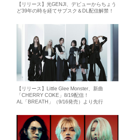
【リリース】光GENJI、デビューからちょう
ど39年の時を経てサブスク＆DL配信解禁！
【リリース】Little Glee Monster、新曲
「CHERRY COKE」8/19配信！
AL「BREATH」（9/16発売）より先行