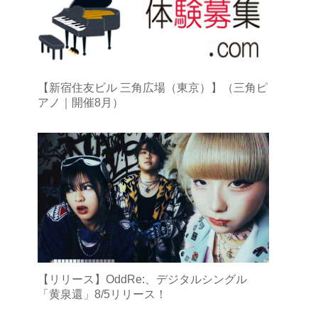
【新宿住友ビル 三角広場（東京）】（三角ピ
アノ｜開催8月）
【リリース】OddRe:、デジタルシングル
「黄泉還」8/5リリース！