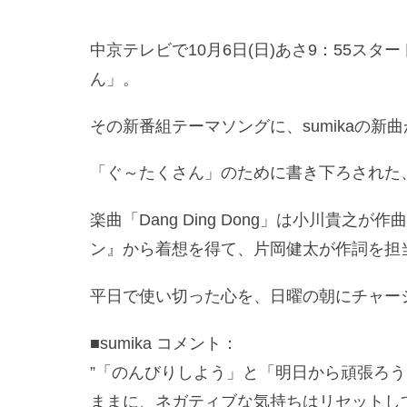
中京テレビで10月6日(日)あさ9：55ス
ん」。
その新番組テーマソングに、sumikaの新
「ぐ～たくさん」のために書き下ろされた、新曲
楽曲「Dang Ding Dong」は小川貴
ン』から着想を得て、片岡健太が作詞を担
平日で使い切った心を、日曜の朝にチャー
■sumika コメント：
”「のんびりしよう」と「明日から頑張ろ
ままに、ネガティブな気持ちはリセットし