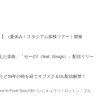
京都）】（夏休み！スタジアム探検ツアー｜開催
楽曲、「せーの!（feat. Snugs）」配信リリー
ょうど39年の時を経てサブスク＆DL配信解禁！
est In Punk Tourの対バンにキュウソ・ロットン・ブル