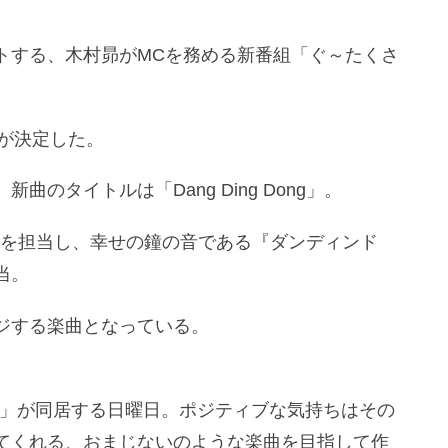
タートする、木村昴がMCを務める新番組「ぐ～たくさ
曲が決定した。
のタイトルは「Dang Ding Dong」。
之が作曲を担当し、幸せの鐘の音である『ダンディンド
当。
ジする楽曲となっている。
う」が同居する日曜日。ポジティブな気持ちはその
てくれる、おまじないのような楽曲を目指して作