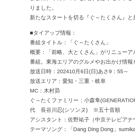
りました。
新たなスタートを切る『ぐ～たくさん』と
■タイアップ情報：
番組タイトル：「ぐ～たくさん」
概要：「前略、大とくさん」がリニューア
番組。東海エリアのグルメやお出かけ情報
放送日時：202410月6日(日)あさ9：55～
放送エリア：愛知・三重・岐阜
MC：木村昴
ぐ～たくファミリー：小森隼(GENERATION
代 長谷川忍(シソンヌ) ※五十音順
アシスタント：佐野祐子（中京テレビアナ
テーマソング：「Dang Ding Dong」sumik