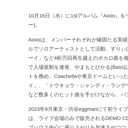
10月16日（水）に1stアルバム『Aooo』
ー)。
Aoooは、メンバーそれぞれが確固たる実績
ルでソロアーティストとして活動、すりぃ(G
ーイ」など4桁万回再生越えのボカロ曲を
で入場規制を連発、やまもとひかる(Bass)
トを務め、Coachellaや東京ドームといっ
イ」、「トウキョウ・シャンディ・ランデヴ」(
など数多くのヒット曲を手がけながら、バ
2023年9月東京・渋谷eggmanにて初ラ
は、ライブ会場のみで販売されるDEMO C
ブハウス中心に盛り上がりを加速させつつ、