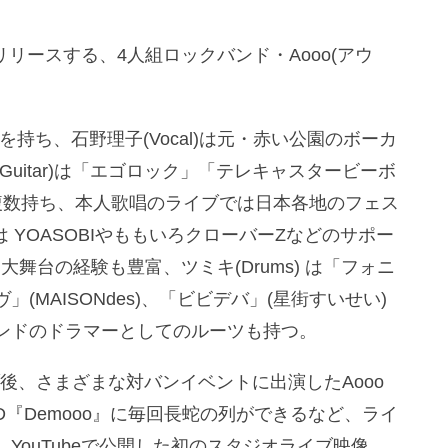
をリリースする、4人組ロックバンド・Aooo(アウ
を持ち、石野理子(Vocal)は元・赤い公園のボーカ
uitar)は「エゴロック」「テレキャスタービーボ
複数持ち、本人歌唱のライブでは日本各地のフェス
は YOASOBIやももいろクローバーZなどのサポー
た大舞台の経験も豊富、ツミキ(Drums) は「フォニ
MAISONdes)、「ビビデバ」(星街すいせい)
ンドのドラマーとしてのルーツも持つ。
イブ後、さまざまな対バンイベントに出演したAooo
D『Demooo』に毎回長蛇の列ができるなど、ライ
YouTubeで公開した初のスタジオライブ映像