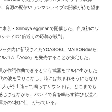
な反響を呼び、音源の配信やワンマンライブの開催が待ち望ま
東京・Shibuya eggmanで開催した、自身初のワ
ャパシティの4倍近くの応募が殺到。
ック内に新設されたYOASOBI、MAISONdesら
tアルバム『Aooo』を発売することが決定した。
員が作詞作曲できるという武器をフルに生かした
時代の波を乗りこなし、時には飲まれそうにもなり
4 人が今出逢って鳴らすサウンドは、どこまでも
感じさせながら、バンドで音を鳴らす歓びも溢れ
渾身の1枚に仕上がっている。