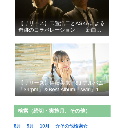
【リリース】玉置浩二とASKAによる
奇跡のコラボレーション！ 新曲
「音銀河」9/16リリース
【リリース】伊藤美来、5thアルバム
「39rpm」＆Best Album「swirl」10/7
発売！
検索（締切・実施月、その他）
8月
9月
10月
☆その他検索☆