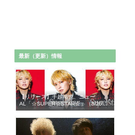
最新（更新）情報
【リリース】手越祐也、ニュー
AL「☆SUPER☆STAR☆」（8/26発
売）より「AME-KAZE」＆「エデ
ン」2曲先行サプライズ配信！