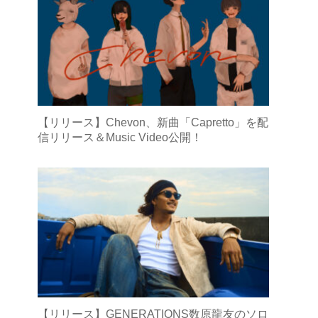
【リリース】Chevon、新曲「Capretto」を配
信リリース＆Music Video公開！
【リリース】GENERATIONS数原龍友のソロ