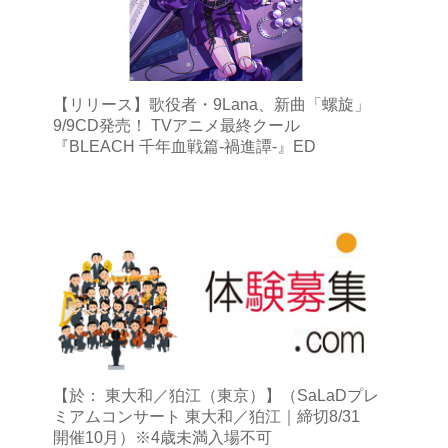
【リリース】歌役者・9Lana、新曲「螺旋」
9/9CD発売！ TVアニメ最終クール
『BLEACH 千年血戦篇-禍進譚-』ED
【於： 東大和／狛江（東京）】（SaLaDプレ
ミアムコンサート 東大和／狛江｜締切8/31
開催10月）※4歳未満入場不可