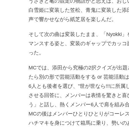
うさぎと亀の競走の物語かと思えば、おじ
白雪姫に変装した笠松、青鬼に変装した添田
声で響かせながら紙芝居を楽しんだ。
そして次の曲は変装したまま、「Nyokk
マンスする姿と、変装のギャップでカッコ
った。
MCでは、添田から究極の2択クイズが出題
たら別の形で芸能活動をする or 芸能活
6人とも後者を選び、”世が世なら!!!に所
させる回答に、メンバーは表情を驚きと喜
う」と話し、熱くメンバー6人で肩を組み
MCの後はメンバーひとりひとりがコーレス
ハチマキを身につけて箱馬に乗り、勢いのある