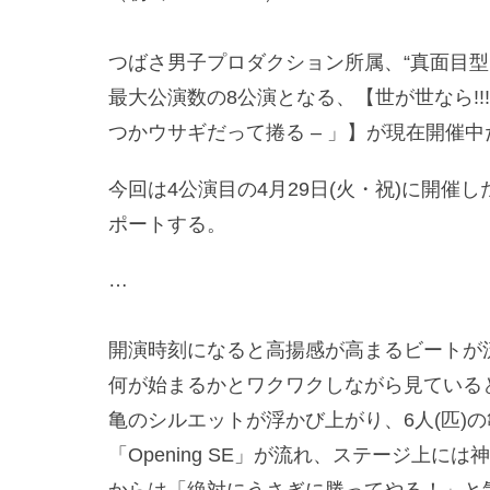
つばさ男子プロダクション所属、“真面目型お
最大公演数の8公演となる、【世が世なら!!!「ウサギ
つかウサギだって捲る – 」】が現在開催中
今回は4公演目の4月29日(火・祝)に開催したV
ポートする。
…
開演時刻になると高揚感が高まるビートが
何が始まるかとワクワクしながら見ている
亀のシルエットが浮かび上がり、6人(匹)
「Opening SE」が流れ、ステージ上