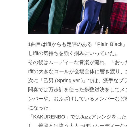
1曲目はififからも定評のある「Plain 
しififの気持ちを強く掴みにいっていた。
その後はムーディーな音楽が流れ、「おっ
Ififの大きなコールが会場全体に響き渡り
次に「乙男 (Spring ver.)」では、派
間奏では万歩計を使った歩数対決をしてメ
ンバーや、おふざけしているメンバーなど様
になった。
「KAKURENBO」ではJazzアレンジ
し、普段とは違う大人っぽいムーディーな