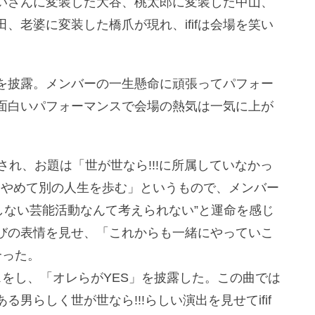
いさんに変装した大谷、桃太郎に変装した中山、
、老婆に変装した橋爪が現れ、ififは会場を笑い
i」を披露。メンバーの一生懸命に頑張ってパフォー
面白いパフォーマンスで会場の熱気は一気に上が
され、お題は「世が世なら!!!に所属していなかっ
動はやめて別の人生を歩む」というもので、メンバー
属しない芸能活動なんて考えられない”と運命を感じ
びの表情を見せ、「これからも一緒にやっていこ
合った。
をし、「オレらがYES」を披露した。この曲では
男らしく世が世なら!!!らしい演出を見せてifif