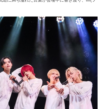
に満ち溢れた言葉が会場中に響き渡り、ifif(フ