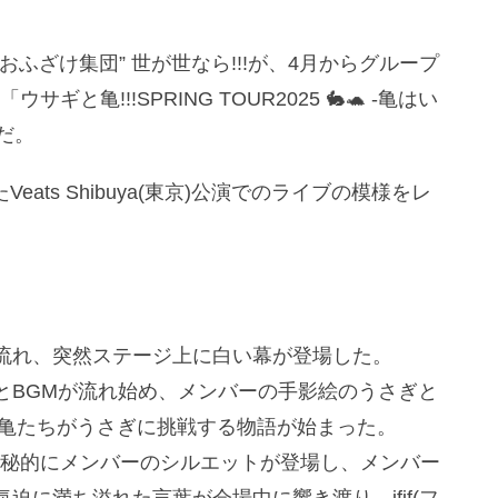
ふざけ集団” 世が世なら!!!が、4月からグループ
と亀!!!SPRING TOUR2025 🐇🐢 -亀はい
だ。
eats Shibuya(東京)公演でのライブの模様をレ
流れ、突然ステージ上に白い幕が登場した。
とBGMが流れ始め、メンバーの手影絵のうさぎと
の亀たちがうさぎに挑戦する物語が始まった。
には神秘的にメンバーのシルエットが登場し、メンバー