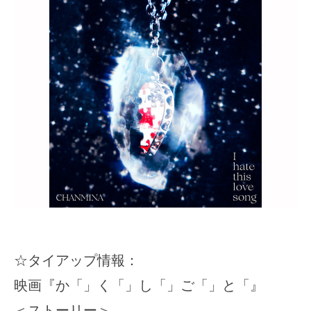
☆タイアップ情報：
映画『か「」く「」し「」ご「」と「』
＜ストーリー＞