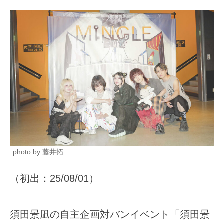
photo by 藤井拓
（初出：25/08/01）
須田景凪の自主企画対バンイベント「須田景