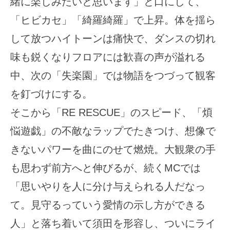
緒に楽しみたいと思います」と口にして、
「ヒビカセ」「綺羅綺羅」で上昇。体を揺ら
して放つハイトーンは痛快で、ダンスの切れ
味も鋭くなりフロアには歓喜の声が溢れる
中、次の「失楽園」では物語をつづって観客
を釘づけにする。
そこから「RE RESCUE」のスピード、「煩
悩遊戯」の不敵なラップでたきつけ、想像で
きないパワーを曲にのせて燃焼。大観衆の手
も思わず前方へと伸びるが、続くMCでは
「思いやりを人に分け与えられる人だなっ
て。見守るっていう愛情の示し方ができる
人」と落ち着いて須田を形容し、ついにライ