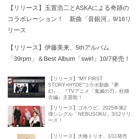
【リリース】玉置浩二とASKAによる奇跡の
コラボレーション！ 新曲「音銀河」9/16リ
リース
【リリース】伊藤美来、5thアルバム
「39rpm」＆Best Album「swirl」10/7発売！
【リリース】“MY FIRST
STORY×HYDE”コラボ新曲『夢
幻』、『TVアニメ「鬼滅の刃」柱稽
古編』主題歌！
【リリース】ゴホウビ、2025年第2
弾シングル「NEBUSOKU」3/12リリ
ース！
【リリース】大橋トリオ、1/11発売