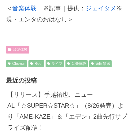
＜
音楽体験
※記事｜提供：
ジェイタメ
※
現・エンタのおはなし＞
音楽体験
Chevon
Reol
ライブ
音楽体験
須田景凪
最近の投稿
【リリース】手越祐也、ニュー
AL「☆SUPER☆STAR☆」（8/26発売）よ
り「AME-KAZE」＆「エデン」2曲先行サプ
ライズ配信！