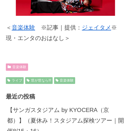
＜
音楽体験
※記事｜提供：
ジェイタメ
※
現・エンタのおはなし＞
音楽体験
ライブ
世が世なら!!!
音楽体験
最近の投稿
【サンガスタジアム by KYOCERA（京
都）】（夏休み！スタジアム探検ツアー｜開
催8/15・16）