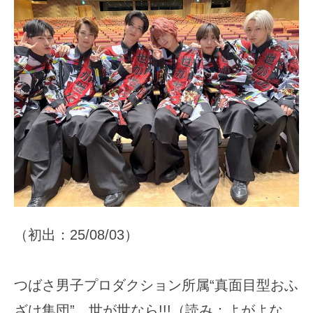
（初出：25/08/03）
つばさ男子プロダクション所属“真面目型おふ
ざけ集団”、世が世なら!!!（読み：よがよな