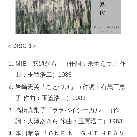
＜DISC 1＞
MIE「窓辺から」（作詞：来生えつこ 作
曲：玉置浩二）1983
岩崎宏美「ことづけ」（作詞：有馬三恵
子 作曲：玉置浩二）1983
髙橋真梨子「ララバイシーガル」（作
詞：大津あきら 作曲：玉置浩二）1983
本田恭章 「ＯＮＥ ＮＩＧＨＴ ＨＥＡＶ