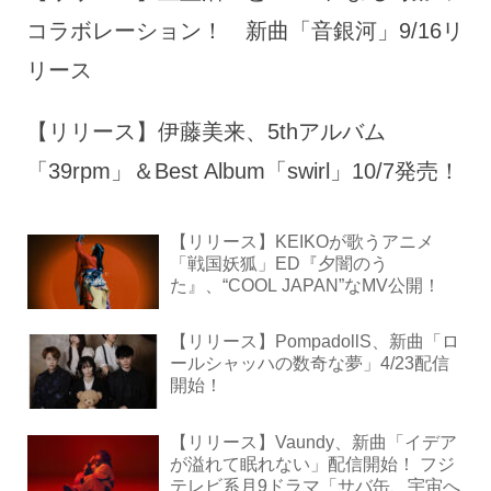
コラボレーション！ 新曲「音銀河」9/16リ
リース
【リリース】伊藤美来、5thアルバム
「39rpm」＆Best Album「swirl」10/7発売！
【リリース】KEIKOが歌うアニメ
「戦国妖狐」ED『夕闇のう
た』、“COOL JAPAN”なMV公開！
【リリース】PompadollS、新曲「ロ
ールシャッハの数奇な夢」4/23配信
開始！
【リリース】Vaundy、新曲「イデア
が溢れて眠れない」配信開始！ フジ
テレビ系月9ドラマ「サバ缶、宇宙へ