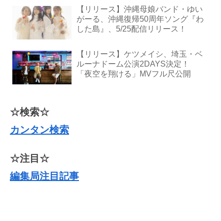
【リリース】沖縄母娘バンド・ゆい
がーる、沖縄復帰50周年ソング『わ
した島』、5/25配信リリース！
【リリース】ケツメイシ、埼玉・ベ
ルーナドーム公演2DAYS決定！
「夜空を翔ける」MVフル尺公開
☆検索☆
カンタン検索
☆注目☆
編集局注目記事