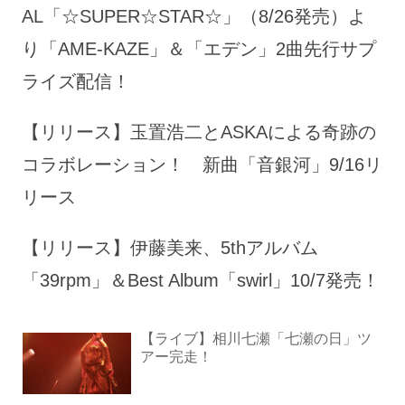
AL「☆SUPER☆STAR☆」（8/26発売）よ
り「AME-KAZE」＆「エデン」2曲先行サプ
ライズ配信！
【リリース】玉置浩二とASKAによる奇跡の
コラボレーション！ 新曲「音銀河」9/16リ
リース
【リリース】伊藤美来、5thアルバム
「39rpm」＆Best Album「swirl」10/7発売！
【ライブ】相川七瀬「七瀬の日」ツ
アー完走！