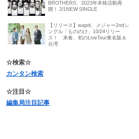
BROTHERS、2023年本格活動再
開！ 2/1NEW SINGLE
【リリース】wapiti、メジャー2ndシ
ングル「もののけ」10/24リリー
ス！ 来春、初のLiveTour東名阪＆
台湾
☆検索☆
カンタン検索
☆注目☆
編集局注目記事