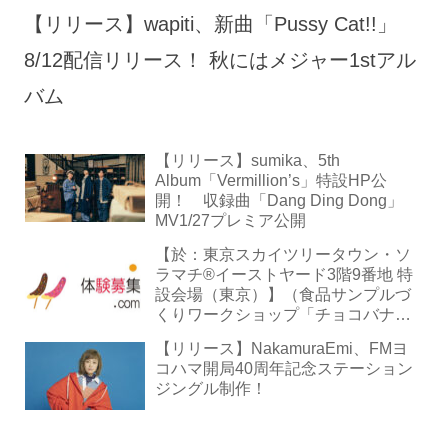
【リリース】wapiti、新曲「Pussy Cat!!」
8/12配信リリース！ 秋にはメジャー1stアル
バム
【リリース】sumika、5th
Album「Vermillion’s」特設HP公
開！ 収録曲「Dang Ding Dong」
MV1/27プレミア公開
【於：東京スカイツリータウン・ソ
ラマチ®イーストヤード3階9番地 特
設会場（東京）】（食品サンプルづ
くりワークショップ「チョコバナ
ナ」｜開催8/7・8・9）※4歳以上
【リリース】NakamuraEmi、FMヨ
コハマ開局40周年記念ステーション
ジングル制作！