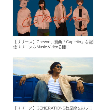
【リリース】Chevon、新曲「Capretto」を配
信リリース＆Music Video公開！
【リリース】GENERATIONS数原龍友のソロ