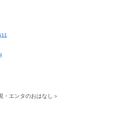
511
i
現・エンタのおはなし＞