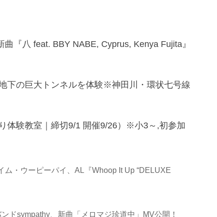
feat. BBY NABE, Cyprus, Kenya Fujita』
地下の巨大トンネルを体験※神田川・環状七号線
験教室｜締切9/1 開催9/26）※小3～,初参加
ウーピーパイ、AL『Whoop It Up “DELUXE
ドsympathy、新曲「メロマジ珍道中」MV公開！