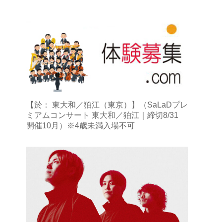
【於： 東大和／狛江（東京）】（SaLaDプレ
ミアムコンサート 東大和／狛江｜締切8/31
開催10月）※4歳未満入場不可