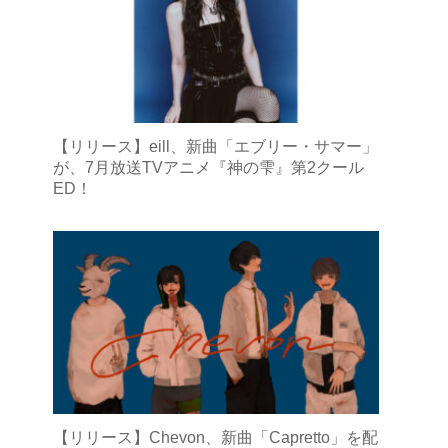
【リリース】eill、新曲「エブリー・サマー」
が、7月放送TVアニメ『神の雫』第2クール
ED！
【リリース】Chevon、新曲「Capretto」を配