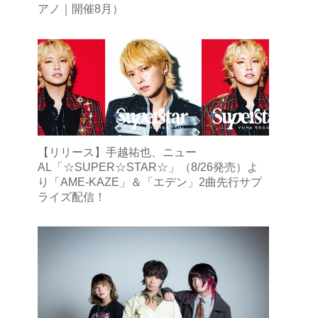
アノ｜開催8月）
【リリース】手越祐也、ニュー
AL「☆SUPER☆STAR☆」（8/26発売）よ
り「AME-KAZE」＆「エデン」2曲先行サプ
ライズ配信！