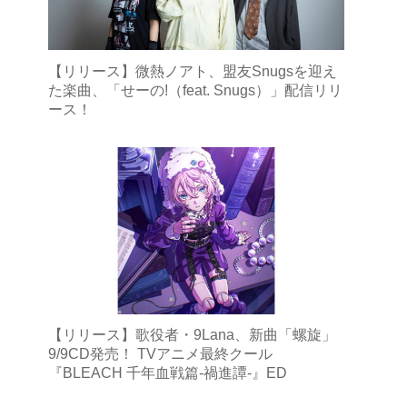
【リリース】微熱ノアト、盟友Snugsを迎え
た楽曲、「せーの!（feat. Snugs）」配信リリ
ース！
【リリース】歌役者・9Lana、新曲「螺旋」
9/9CD発売！ TVアニメ最終クール
『BLEACH 千年血戦篇-禍進譚-』ED