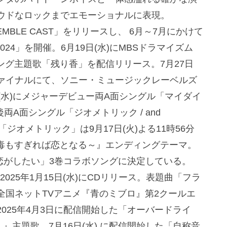
ウドなロックまでエモーショナルに表現。
EMBLE CAST」をリリースし、 6月～7月にかけて
2024」を開催。6月19日(水)にMBSドラマイズム
ディング主題歌「残り香」を配信リリース。7月27日
」ツアーファイナルにて、ソニー・ミュージックレーベルズ
(水)にメジャーデビュー両A面シングル「マイダイ
両A面シングル「ジオメトリック / and
。「ジオメトリック」は9月17日(火)よる11時56分
～毒もすぎれば恋となる～』エンディングテーマ。
れる恋がしたい」3巻コラボソングに決定している。
p』を2025年1月15日(水)にCDリリース。表題曲「フラ
全国ネットTVアニメ『青のミブロ』第2クールエ
025年4月3日に配信開始した「オーバードライ
。』主題歌、7月16日(水) に配信開始した「自称音