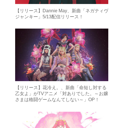
【リリース】Dannie May、新曲「ネガティヴ
ジャンキー」5/13配信リリース！
【リリース】花冷え。、新曲「命短し対する
乙女よ」がTVアニメ「対ありでした。～お嬢
さまは格闘ゲームなんてしない～」OP！