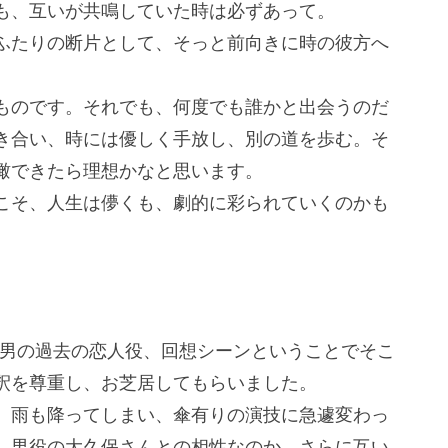
も、互いが共鳴していた時は必ずあって。
ふたりの断片として、そっと前向きに時の彼方へ
ものです。それでも、何度でも誰かと出会うのだ
き合い、時には優しく手放し、別の道を歩む。そ
瞰できたら理想かなと思います。
こそ、人生は儚くも、劇的に彩られていくのかも
。男の過去の恋人役、回想シーンということでそこ
釈を尊重し、お芝居してもらいました。
、雨も降ってしまい、傘有りの演技に急遽変わっ
、男役の大久保さんとの相性なのか、さらに互い