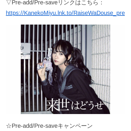
▽Pre-add/Pre-saveリンクはこちら：
https://KanekoMiyu.lnk.to/RaiseWaDouse_pre
☆Pre-add/Pre-saveキャンペーン