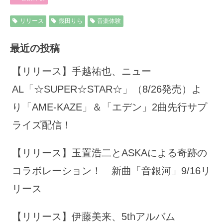
リリース
幾田りら
音楽体験
最近の投稿
【リリース】手越祐也、ニュー
AL「☆SUPER☆STAR☆」（8/26発売）よ
り「AME-KAZE」＆「エデン」2曲先行サプ
ライズ配信！
【リリース】玉置浩二とASKAによる奇跡の
コラボレーション！ 新曲「音銀河」9/16リ
リース
【リリース】伊藤美来、5thアルバム