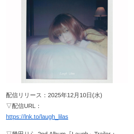
配信リリース：2025年12月10日(水)
▽配信URL：
https://lnk.to/laugh_lilas
▽幾田りら 2nd Album『Laugh』Trailer：